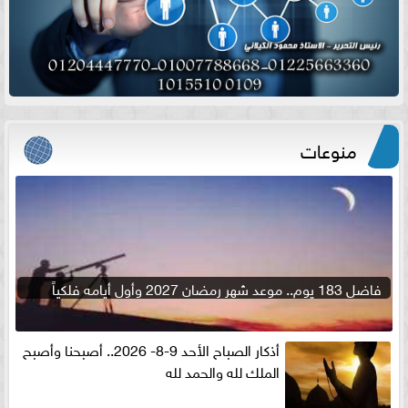
منوعات
فاضل 183 يوم.. موعد شهر رمضان 2027 وأول أيامه فلكياً
أذكار الصباح الأحد 9-8- 2026.. أصبحنا وأصبح
الملك لله والحمد لله