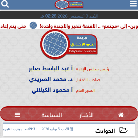




الأحد 9 أغسطس 2026
02:28 مـ
ع» .. الأقنعة تتغير والأجندة واحدة!
متى يتم إعادة تشغيل ب
أ عبد الباسط صابر
رئيس مجلس الإدارة
د. محمد الصريدي
صاحب الامتياز
أ محمود الكيلاني
المدير العام

الأخبار
السياسة

الحوادث
الأحد، 5 يوليو 2026
09:31 صـ
بتوقيت القاهرة