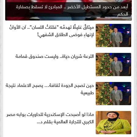
أبعد من حدود المستطيل الأخضر .. المبادئ لا تسقط بصفارة
الحكم
ميثاقٌ غليظٌ تهدمُه ”فلتاتُ اللسان”.. آن الأوانُ
لإنهاءِ فوضى الطلاق الشفهي!
الترعة شريان حياة.. وليست صندوق قمامة
حين تصبح الجودة ثقافة… يصبح الاعتماد نتيجة
طبيعية
ماذا لو أصبحت الإسكندرية للحاويات بوابه مصر
الكبري للتجارة العالمية بقلم د...