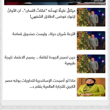
ميثاقٌ غليظٌ تهدمُه ”فلتاتُ اللسان”.. آن الأوانُ
لإنهاءِ فوضى الطلاق الشفهي!
الترعة شريان حياة.. وليست صندوق قمامة
حين تصبح الجودة ثقافة… يصبح الاعتماد نتيجة
طبيعية
ماذا لو أصبحت الإسكندرية للحاويات بوابه مصر
الكبري للتجارة العالمية بقلم د...