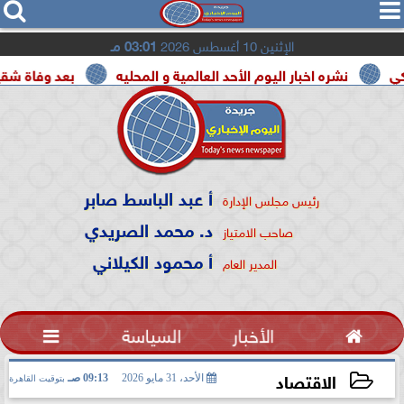




الإثنين 10 أغسطس 2026
03:01 مـ
شره اخبار اليوم الأحد العالمية و المحليه
بعد وفاة شقيقه بالمرض.
أ عبد الباسط صابر
رئيس مجلس الإدارة
د. محمد الصريدي
صاحب الامتياز
أ محمود الكيلاني
المدير العام

الأخبار
السياسة

الاقتصاد
الأحد، 31 مايو 2026
09:13 صـ
بتوقيت القاهرة