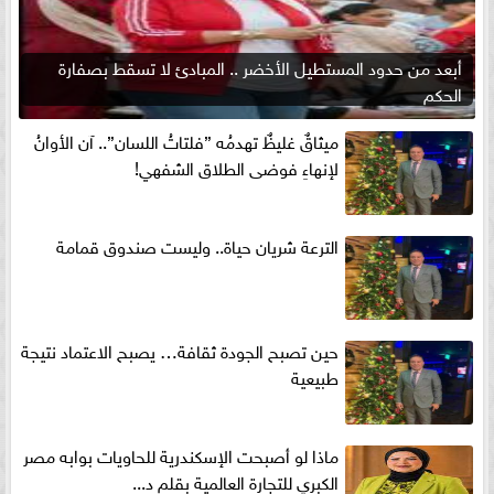
أبعد من حدود المستطيل الأخضر .. المبادئ لا تسقط بصفارة
الحكم
ميثاقٌ غليظٌ تهدمُه ”فلتاتُ اللسان”.. آن الأوانُ
لإنهاءِ فوضى الطلاق الشفهي!
الترعة شريان حياة.. وليست صندوق قمامة
حين تصبح الجودة ثقافة… يصبح الاعتماد نتيجة
طبيعية
ماذا لو أصبحت الإسكندرية للحاويات بوابه مصر
الكبري للتجارة العالمية بقلم د...