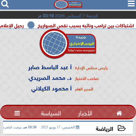




الجمعة 7 أغسطس 2026
03:19 مـ
بين ترامب ونائبه بسبب نقص الصواريخ
رحيل الإعلامية سونيا كم
أ عبد الباسط صابر
رئيس مجلس الإدارة
د. محمد الصريدي
صاحب الامتياز
أ محمود الكيلاني
المدير العام

الأخبار
السياسة

الرياضة
الخميس، 17 يونيو 2021
10:50 صـ
بتوقيت القاهرة