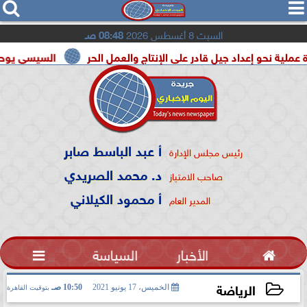




السبت 8 أغسطس 2026
08:48 صـ
إعداد جيل قادر على الإنتاج والعمل الحر
السيسي يوحد السودان و
أ عبد الباسط صابر
رئيس مجلس الإدارة
د. محمد الصريدي
صاحب الامتياز
أ محمود الكيلاني
المدير العام

الأخبار
السياسة

الرياضة
الخميس، 17 يونيو 2021
10:50 صـ
بتوقيت القاهرة