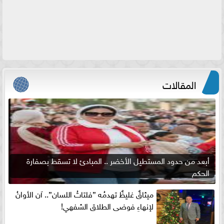
المقالات
أبعد من حدود المستطيل الأخضر .. المبادئ لا تسقط بصفارة
الحكم
ميثاقٌ غليظٌ تهدمُه ”فلتاتُ اللسان”.. آن الأوانُ
لإنهاءِ فوضى الطلاق الشفهي!