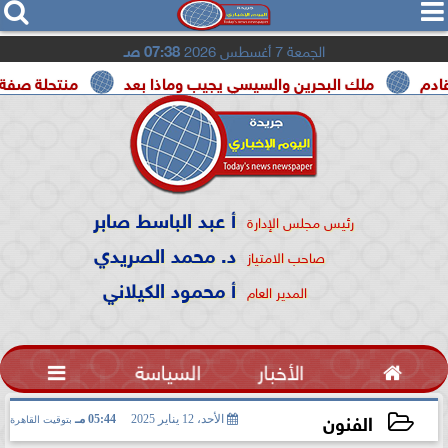




الجمعة 7 أغسطس 2026
07:38 صـ
ك البحرين والسيسي يجيب وماذا بعد
منتحلة صفة صحفية تعترف
أ عبد الباسط صابر
رئيس مجلس الإدارة
د. محمد الصريدي
صاحب الامتياز
أ محمود الكيلاني
المدير العام

الأخبار
السياسة

الفنون
الأحد، 12 يناير 2025
05:44 مـ
بتوقيت القاهرة