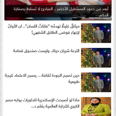
أبعد من حدود المستطيل الأخضر .. المبادئ لا تسقط بصفارة
الحكم
ميثاقٌ غليظٌ تهدمُه ”فلتاتُ اللسان”.. آن الأوانُ
لإنهاءِ فوضى الطلاق الشفهي!
الترعة شريان حياة.. وليست صندوق قمامة
حين تصبح الجودة ثقافة… يصبح الاعتماد نتيجة
طبيعية
ماذا لو أصبحت الإسكندرية للحاويات بوابه مصر
الكبري للتجارة العالمية بقلم د...