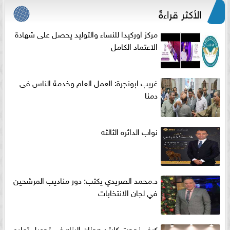
الأكثر قراءةً
مركز اوركيدا للنساء والتوليد يحصل على شهادة
الاعتماد الكامل
غريب ابونجرة: العمل العام وخدمة الناس فى
دمنا
نواب الدائره الثالثه
د.محمد الصريدي يكتب: دور مناديب المرشحين
في لجان الانتخابات
كيف نجحت كابتن «حنان البنا» في تحويل تعليم