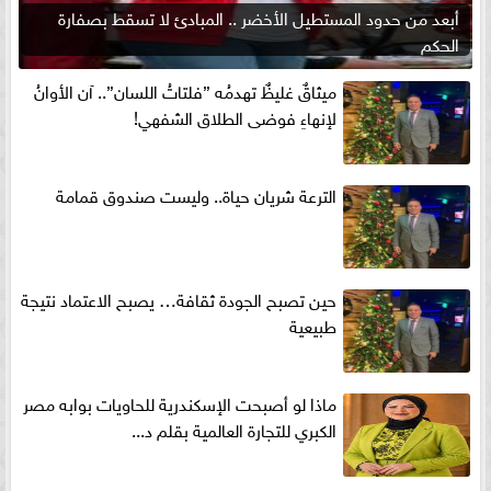
أبعد من حدود المستطيل الأخضر .. المبادئ لا تسقط بصفارة
الحكم
ميثاقٌ غليظٌ تهدمُه ”فلتاتُ اللسان”.. آن الأوانُ
لإنهاءِ فوضى الطلاق الشفهي!
الترعة شريان حياة.. وليست صندوق قمامة
حين تصبح الجودة ثقافة… يصبح الاعتماد نتيجة
طبيعية
ماذا لو أصبحت الإسكندرية للحاويات بوابه مصر
الكبري للتجارة العالمية بقلم د...