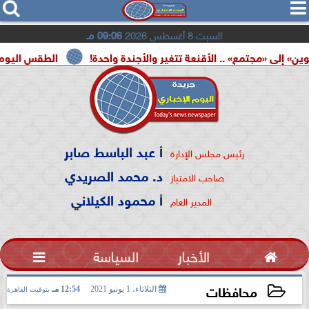




السبت 8 أغسطس 2026
09:06 مـ
ع» .. الأقنعة تتغير والأجندة واحدة!
الطقس اليوم.. شديد الحرار
أ عبد الباسط صابر
رئيس مجلس الإدارة
د. محمد الصريدي
صاحب الامتياز
أ محمود الكيلاني
المدير العام

الأخبار
السياسة

محافظات
الثلاثاء، 1 يونيو 2021
12:54 مـ
بتوقيت القاهرة