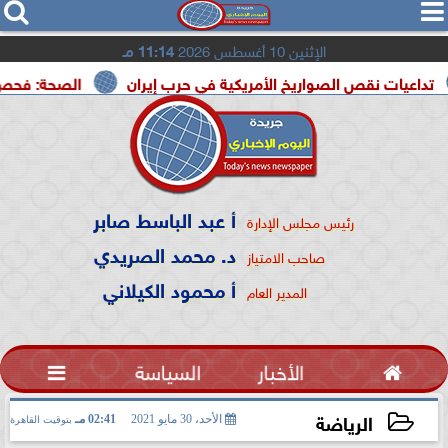




الإثنين 10 أغسطس 2026
11:14 مـ
 الصواريخ الأمريكية في حرب إيران
الصحة: فحص 22.6 مليون مواطن ضمن مبادرة الكشف المبكر عن الأمراض المزمنة
أ عبد الباسط صابر
رئيس مجلس الإدارة
د. محمد الصريدي
صاحب الامتياز
أ محمود الكيلاني
المدير العام

الأخبار
السياسة

الرياضة
الأحد، 30 مايو 2021
02:41 مـ
بتوقيت القاهرة