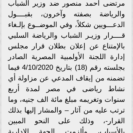
مرتضى أحمد منصور ضد وزير الشباب
والرياضة بصفته وآخرون، بقبــــول
الدعـــويين شكلاً، وفي الموضــوع بإلـغاء
قــــرار وزيـر الشباب والرياضة السلبي
بالإمتناع عن إعلان بطلان قرار مجلس
إدارة اللجنة الأولمبية المصرية الصادر
بجلسته رقم (18) بتاريخ 4/10/2020 فيما
تضمنه من إيقاف المدعي عن مزاولة أي
نشاط رياضى في مصر لمدة أربع
سنوات وتغريمه مبلغ مائة الف جنيه، وما
ترتب عليه من آثار – والمشار إليها بذلك
القرار-، وذلك على النحو المبين
بالأسباب، وألزمت الجهة الإدارية