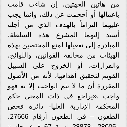
من هاتين الجهتين، إن شاءت قامت
بإعمالها أو أحجمت عن ذلك، وإنما يجب
عليهما التزاماً بالهدف الذي من أجله
أسند إليهما المشرع هذه السلطة،
المبادرة إلى تفعيلها لمنع المختصين بهذه
الهيئات من مخالفة القوانين، واللوائح،
والقرارات، أو الخروج على السبيل
القويم لتحقيق أهدافها، لأنه من الأصول
المقررة أن ما لا يتم الواجب إلا به فهو
واجب .«يراجع في ذات المعني حكم
المحكمة الإدارية العليا- دائرة فحص
الطعون – في الطعون أرقام 27666،
و28005 و28873 لسنة 67 ق.ع- جلسة