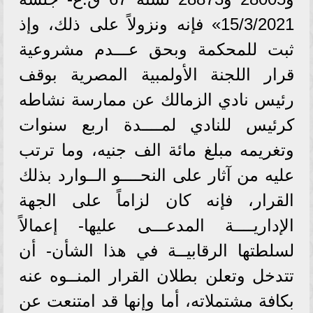
15/3/2021» فإنه ونزولاً على ذلك، وإذ
ثبت للمحكمة وبحق عـــدم مشروعية
قرار اللجنة الأولمبية المصرية بوقف
رئيس نادي الزمالك عن ممارسة نشاطه
كرئيس للنادي لمــــدة اربع سنوات
وتغريمه مبلغ مائة الف جنيه، وما ترتب
عليه من آثار على النحــــو الــوارد بذلك
القرار، فإنه كان لزاماً على الجهة
الإداريــــة المدعـــى عليها- إعمالاً
لسلطتها الرقابيــة في هذا الشأن- أن
تتدخل وتعلن بطلان القرار المنــوه عنه
بكافة مشتملاته، أما وإنها قد امتنعت عن