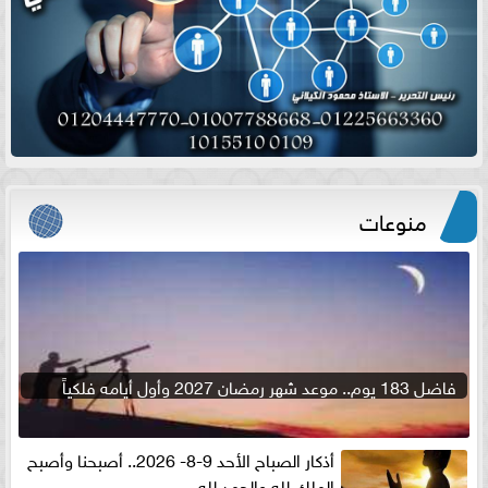
منوعات
فاضل 183 يوم.. موعد شهر رمضان 2027 وأول أيامه فلكياً
أذكار الصباح الأحد 9-8- 2026.. أصبحنا وأصبح
الملك لله والحمد لله