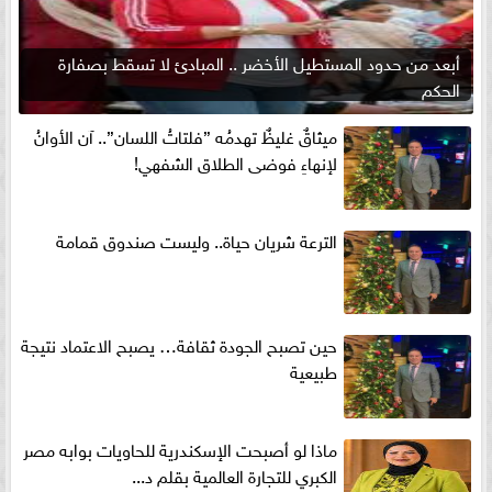
أبعد من حدود المستطيل الأخضر .. المبادئ لا تسقط بصفارة
الحكم
ميثاقٌ غليظٌ تهدمُه ”فلتاتُ اللسان”.. آن الأوانُ
لإنهاءِ فوضى الطلاق الشفهي!
الترعة شريان حياة.. وليست صندوق قمامة
حين تصبح الجودة ثقافة… يصبح الاعتماد نتيجة
طبيعية
ماذا لو أصبحت الإسكندرية للحاويات بوابه مصر
الكبري للتجارة العالمية بقلم د...