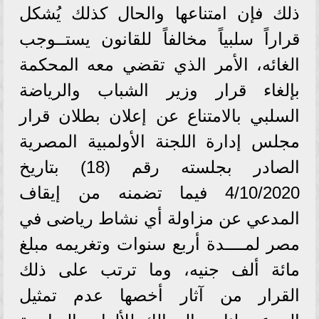
ذلك فإن امتناعها والحال كذلك يُشكل
قراراً سلبياً مخالفاً للقانون يستــوجب
الغائه، الأمر الذي تقضي معه المحكمة
بإلغاء قرار وزير الشباب والرياضة
السلبي بالامتناع عن إعلان بطلان قرار
مجلس إدارة اللجنة الأولمبية المصرية
الصادر بجلسته رقم (18) بتاريخ
4/10/2020 فيما تضمنه من إيقاف
المدعي عن مزاولة أي نشاط رياضى في
مصر لمــــدة أربع سنوات وتغريمه مبلغ
مائة ألف جنيه، وما ترتب على ذلك
القرار من آثار أخصها عدم تمثيل