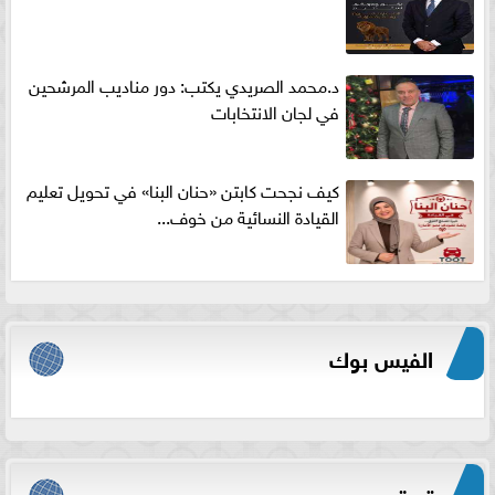
د.محمد الصريدي يكتب: دور مناديب المرشحين
في لجان الانتخابات
كيف نجحت كابتن «حنان البنا» في تحويل تعليم
القيادة النسائية من خوف...
الفيس بوك
تويتر