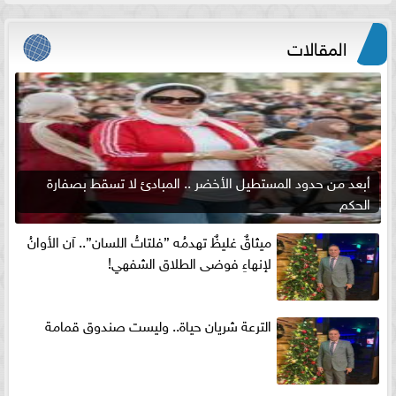
المقالات
أبعد من حدود المستطيل الأخضر .. المبادئ لا تسقط بصفارة
الحكم
ميثاقٌ غليظٌ تهدمُه ”فلتاتُ اللسان”.. آن الأوانُ
لإنهاءِ فوضى الطلاق الشفهي!
الترعة شريان حياة.. وليست صندوق قمامة