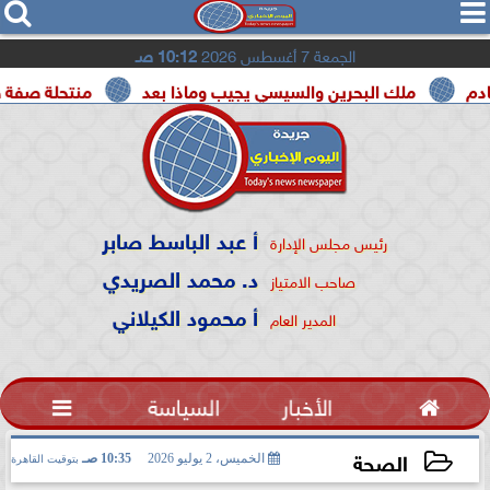




الجمعة 7 أغسطس 2026
10:12 صـ
لبحرين والسيسي يجيب وماذا بعد
منتحلة صفة صحفية تعترف: و
أ عبد الباسط صابر
رئيس مجلس الإدارة
د. محمد الصريدي
صاحب الامتياز
أ محمود الكيلاني
المدير العام

الأخبار
السياسة

الصحة
الخميس، 2 يوليو 2026
10:35 صـ
بتوقيت القاهرة