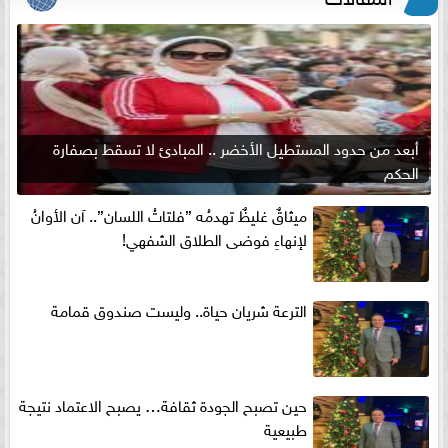
أبعد من حدود المستطيل الأخضر .. المبادئ لا تسقط بصفارة
الحكم
ميثاقٌ غليظٌ تهدمُه ”فلتاتُ اللسان”.. آن الأوانُ
لإنهاءِ فوضى الطلاق الشفهي!
الترعة شريان حياة.. وليست صندوق قمامة
حين تصبح الجودة ثقافة… يصبح الاعتماد نتيجة
طبيعية