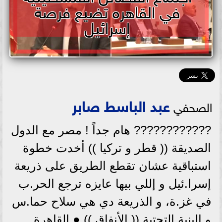
في القاهره تضيع فرصة
إسرائيل
عبد الباسط صابر
الصحفي
???????????? هام جداً ! مصر مع الدول
الصديقة (( قطر و تركيا )) أخدت خطوة
استباقية عشان تقطع الطريق على ذريعة
إسرا.ئيل و إللي بيها عايزه ترجع الحر.ب
في غز.ة، و الذريعة دي هي سلاح حما.س
و البنية التحتية (( الأنفاق )) ● القاهرة