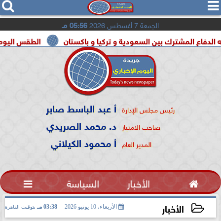




الجمعة 7 أغسطس 2026
05:56 مـ
مشترك بين السعودية و تركيا و باكستان
الطقس اليوم شديد الحرارة 
أ عبد الباسط صابر
رئيس مجلس الإدارة
د. محمد الصريدي
صاحب الامتياز
أ محمود الكيلاني
المدير العام

الأخبار
السياسة

الأخبار
الأربعاء، 10 يونيو 2026
03:38 مـ
بتوقيت القاهرة