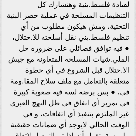
لقيادة فلسط.ينية وهتشارك كل
التنظيمات المسلحة في عملية حصر البنية
التحتية، ومش هيكون مطلوب من أي
تنظيم فلسط.يني نقل أسلحته للا.حتلال،
● فيه توافق فصائلي على ضرورة حل
الملي.شيات المسلحة المتعاونة مع جيش
الا.حتلال قبل الشروع في أي خطوة
متعلقة بالتعامل مع ملف سلاح المقا.ومة
في، ● بس برضه لسه فيه صعوبة كبيرة
في تمرير أي اتفاق في ظل النهج العبري
غير الملتزم بتنفيذ أي اتفاقات، و في
الوقت الحالي لايوجد أي ضمانات حقيقية
ملموسة بتقول أنه إذا تم التوصل لاتفاق