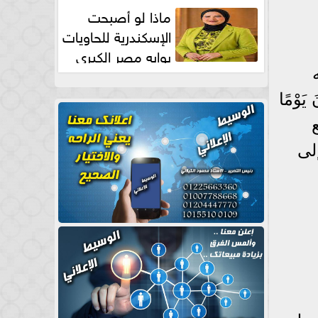
طبيعية
ماذا لو أصبحت
الإسكندرية للحاويات
بوابه مصر الكبري
للتجارة العالمية بقلم د...
 يَوْمًا
ع
لى