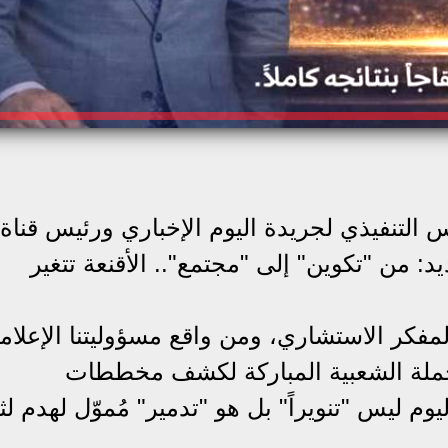
لتنفيذي لجريدة اليوم الإخباري ورئيس قناة 
د: من "تكوين" إلى "مجتمع".. الأقنعة تتغير
فكر الاستشاري، ومن واقع مسؤوليتنا الإعلامي
الحملة الشعبية المباركة لكشف مخططات
م ليس "تنويراً" بل هو "تدمير" مُموّل لهدم لث