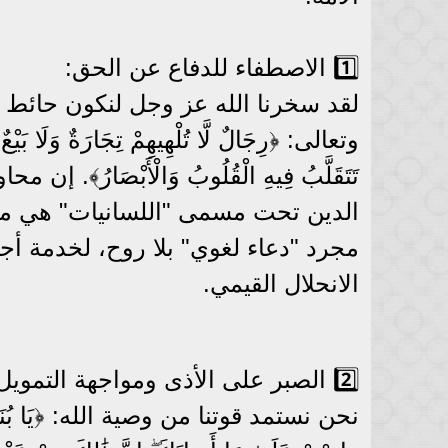
1️⃣ الاصطفاء للدفاع عن الحق:
لقد سخرنا الله عز وجل لنكون حائط ص
وتعالى: ﴿رِجَالٌ لَّا تُلْهِيهِمْ تِجَارَةٌ وَلَا بَيْعٌ ع
تَتَقَلَّبُ فِيهِ الْقُلُوبُ وَالْأَبْصَارُ
الدين تحت مسمى "اللسانيات" هي محا
مجرد "دعاء لغوي" بلا روح، لخدمة أجن
الانحلال القيمي.
2️⃣ الصبر على الأذى ومواجهة التمويل والدعم:
نحن نستمد قوتنا من وصية الله: ﴿يَا بُنَيَّ أَقِمِ