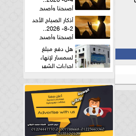
أصبحنا وأصبح
الملك لله والحمد لله
أذكار الصباح الأحد
2-8- 2026..
أصبحنا وأصبح
الملك لله والحمد لله
هل دفع مبلغ
لسمسار لإنهاء
إجراءات الشهر
العقارى حلال؟.. أمين الفتوى يجيب