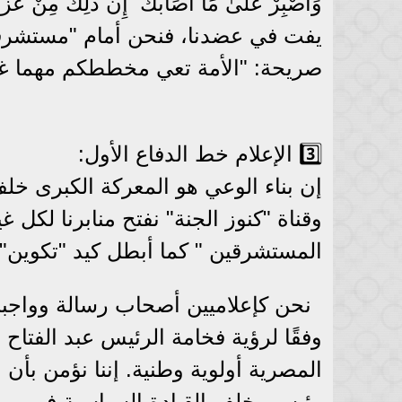
وَاصْبِرْ عَلَىٰ مَا أَصَابَكَ ۖ إِنَّ ذَٰلِك
يفت في عضدنا، فنحن أمام "مستشرقين 
صريحة: "الأمة تعي مخططكم مهما غي
3️⃣ الإعلام خط الدفاع الأول:
إن بناء الوعي هو المعركة الكبرى خلف
وقناة "كنوز الجنة" نفتح منابرنا لكل غي
المستشرقين " كما أبطل كيد "تكوين".
نحن كإعلاميين أصحاب رسالة وواجبنا
وفقًا لرؤية فخامة الرئيس عبد الفتا
المصرية أولوية وطنية. إننا نؤمن بأ
رئيسي خلف القيادة السياسية في موا