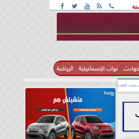





واقعة التحرش مزعومة بسبب خلافات على الأجرة
رحيل الإعلامي
حوادث
نواب الإسماعيلية
الرياضة

بتوقيت القاهرة