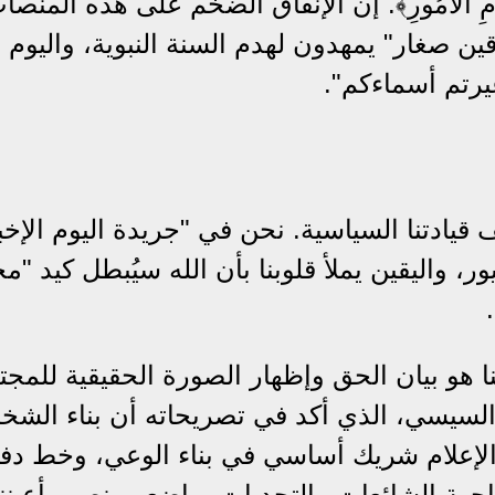
َ مِنْ عَزْمِ الْأُمُورِ﴾. إن الإنفاق الضخم على هذه المن
صغار" يمهدون لهدم السنة النبوية، واليوم نع
رتم أسماءكم".
 قيادتنا السياسية. نحن في "جريدة اليوم الإخب
ور، واليقين يملأ قلوبنا بأن الله سيُبطل كيد "م
 هو بيان الحق وإظهار الصورة الحقيقية للمجت
ح السيسي، الذي أكد في تصريحاته أن بناء الشخ
ن الإعلام شريك أساسي في بناء الوعي، وخط دفا
جهة الشائعات والتحديات، واضعين نصب أعيننا