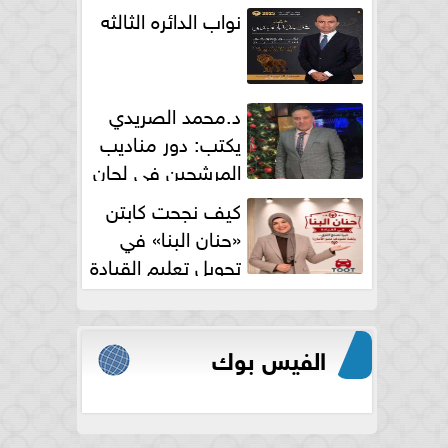
نواب الدائره الثالثه
د.محمد الصريدي
يكتب: دور مناديب
المرشحين في لجان
الانتخابات
كيف نجحت كابتن
«حنان البنا» في
تحويل تعليم القيادة
النسائية من خوف...
الفيس بوك