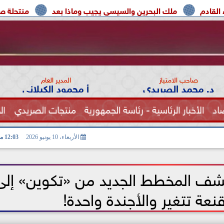
 البحرين والسيسي يجيب وماذا بعد
منتحلة صفة صحفية تعترف: 
صاحب الامتياز
المدير العام
د. محمد الصريدي
أ محمود الكيلاني
اد
الأخبار الرئاسية - رئاسة الجمهورية
منتجات الصريدي
ال
الصحة
الأربعاء، 10 يونيو 2026
12:03 مـ
كشف المخطط الجديد من «تكوين» إلى
نعة تتغير والأجندة واحدة!