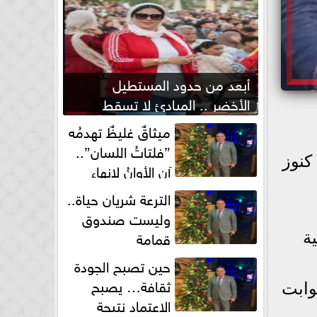
أبعد من حدود المستطيل
الأخضر .. المبادئ لا تسقط
بصفارة الحكم
ميثاقٌ غليظٌ تهدمُه
”فلتاتُ اللسان”..
كنوز
آن الأوانُ لإنهاءِ
فوضى الطلاق الشفهي!
الترعة شريان حياة..
وليست صندوق
قمامة
ة
حين تصبح الجودة
ثقافة… يصبح
وابت
الاعتماد نتيجة