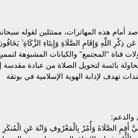
د أمام هذه المهاترات، ممتثلين لقوله سبحانه
َن ذِكْرِ اللَّهِ وَإِقَامِ الصَّلَاةِ وَإِيتَاءِ الزَّكَاةِ ۙ يَخَافُونَ
﴾. إن محاولات قناة "المجتمع" والكيانات المشبوهة لتممي
ولة بائسة لتحويل الصلاة من عبادة مقدسة إ
دات تهدف لإذابة الهوية الإسلامية في بوتقة
 الصَّلَاةَ وَأُمُرْ بِالْمَعْرُوفِ وَانْهَ عَنِ الْمُنكَرِ