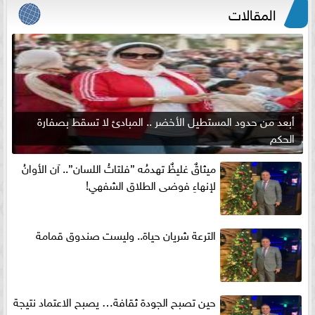
المقالات
أبعد من حدود المستطيل الأخضر .. المبادئ لا تسقط بصفارة
الحكم
ميثاقٌ غليظٌ تهدمُه ”فلتاتُ اللسان”.. آن الأوانُ
لإنهاءِ فوضى الطلاق الشفهي!
الترعة شريان حياة.. وليست صندوق قمامة
حين تصبح الجودة ثقافة… يصبح الاعتماد نتيجة