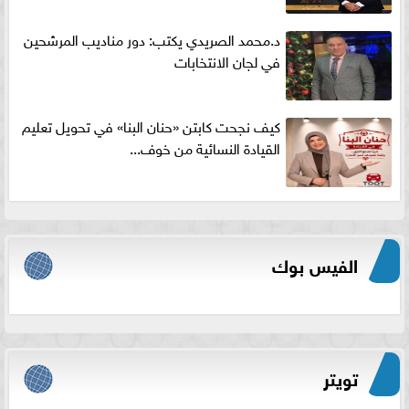
د.محمد الصريدي يكتب: دور مناديب المرشحين
في لجان الانتخابات
كيف نجحت كابتن «حنان البنا» في تحويل تعليم
القيادة النسائية من خوف...
الفيس بوك
تويتر