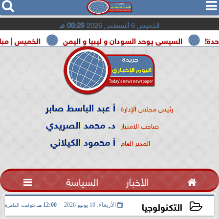




الخميس 6 أغسطس 2026
08:26 مـ
السيسي يوحد السودان و ليبيا و اليمن
الخميس | مباريات اليوم
أ عبد الباسط صابر
رئيس مجلس الإدارة
د. محمد الصريدي
صاحب الامتياز
أ محمود الكيلاني
المدير العام

الأخبار
السياسة

التكنولوجيا
الأربعاء، 10 يونيو 2026
12:00 مـ
بتوقيت القاهرة