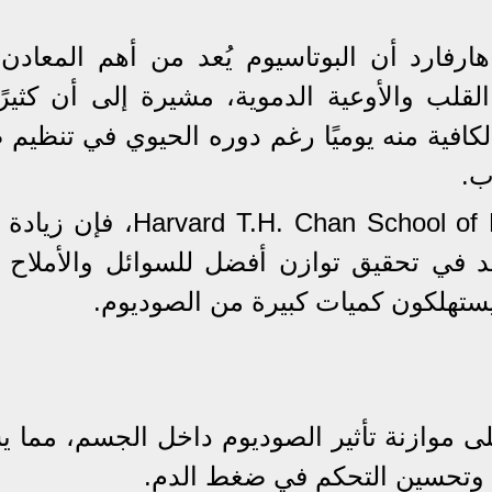
ارفارد أن البوتاسيوم يُعد من أهم المعادن 
لب والأوعية الدموية، مشيرة إلى أن كثيرً
كافية منه يوميًا رغم دوره الحيوي في تنظيم
ب.
ووفقًا لتقرير نشرته d T.H. Chan School of Public Health
اعد في تحقيق توازن أفضل للسوائل والأملاح 
تهلكون كميات كبيرة من الصوديوم.
ى موازنة تأثير الصوديوم داخل الجسم، مما ي
ة وتحسين التحكم في ضغط الدم.