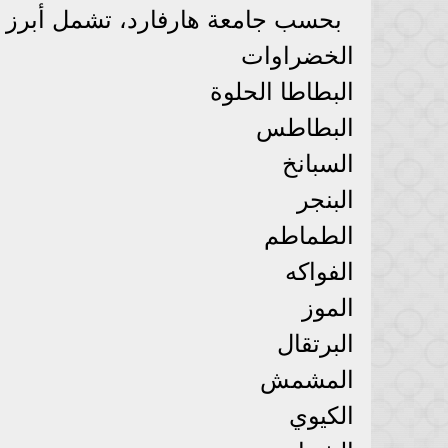
بحسب جامعة هارفارد، تشمل أبرز الأ
الخضراوات
البطاطا الحلوة
البطاطس
السبانخ
البنجر
الطماطم
الفواكه
الموز
البرتقال
المشمش
الكيوي