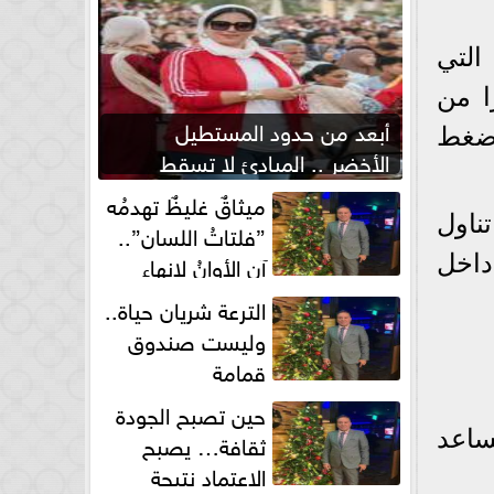
التي
ا من
أبعد من حدود المستطيل
 ضغط
الأخضر .. المبادئ لا تسقط
بصفارة الحكم
ميثاقٌ غليظٌ تهدمُه
Harvar، فإن زيادة تناول
”فلتاتُ اللسان”..
آن الأوانُ لإنهاءِ
داخل
فوضى الطلاق الشفهي!
الترعة شريان حياة..
وليست صندوق
قمامة
حين تصبح الجودة
ساعد
ثقافة… يصبح
الاعتماد نتيجة