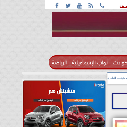





ف: واقعة التحرش مزعومة بسبب خلافات على الأجرة
رحيل الإعل
حوادث
نواب الإسماعيلية
الرياضة

بتوقيت القاهرة