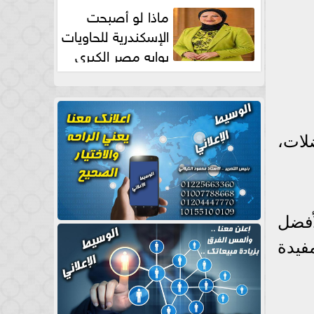
طبيعية
ماذا لو أصبحت
الإسكندرية للحاويات
بوابه مصر الكبري
للتجارة العالمية بقلم د...
لات،
أفضل
فيدة