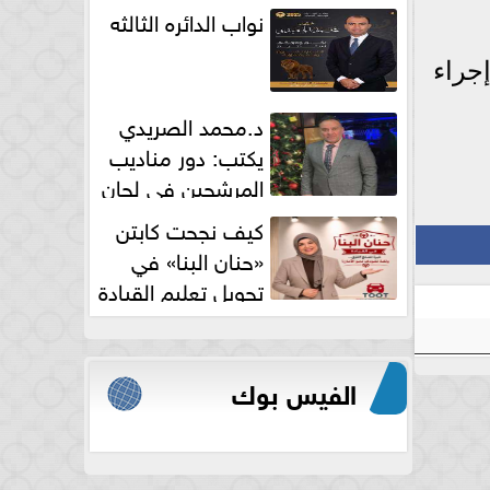
نواب الدائره الثالثه
جراء
د.محمد الصريدي
يكتب: دور مناديب
المرشحين في لجان
الانتخابات
كيف نجحت كابتن
«حنان البنا» في
تحويل تعليم القيادة
النسائية من خوف...
الفيس بوك