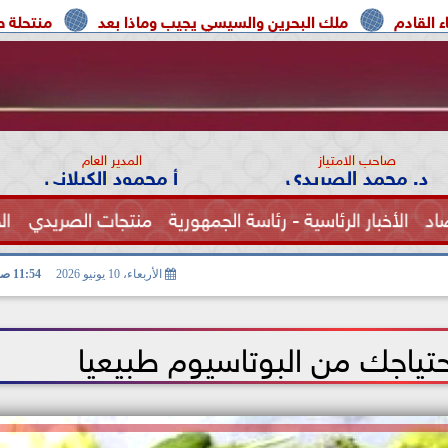
لك البحرين والسيسي يجيب وماذا بعد
منتحلة صفة صحفية تعتر
صاحب الامتياز
المدير العام
د. محمد الصريدي
أ محمود الكيلاني
اد
الأخبار الرئاسية - رئاسة الجمهورية
منتجات الصريدي
ال
الصحة
الأربعاء، 10 يونيو 2026
11:54 صـ
ياجك من البوتاسيوم طبيعيا