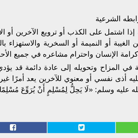
ابطه الشرعية
ذا اشتمل على الكذب أو ترويع الآخرين أو الأ
 الغيبة أو النميمة أو السخرية والاستهزاء با
رامة الإنسان واحترام مشاعره في جميع الأحو
ة في المزاح وتحويله إلى عادة دائمة قد يؤدي
ليه أذى نفسي أو معنوي للآخرين يعد أمرًا غير
لم: «لَا يَحِلُّ لِمُسْلِمٍ أَنْ يُرَوِّعَ مُسْلِمًا