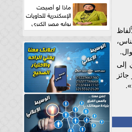
طبيعية
ماذا لو أصبحت
الإسكندرية للحاويات
بوابه مصر الكبري
للتجارة العالمية بقلم د...
لفاظ
لناس،
ال.
 إلى
 جائز
».