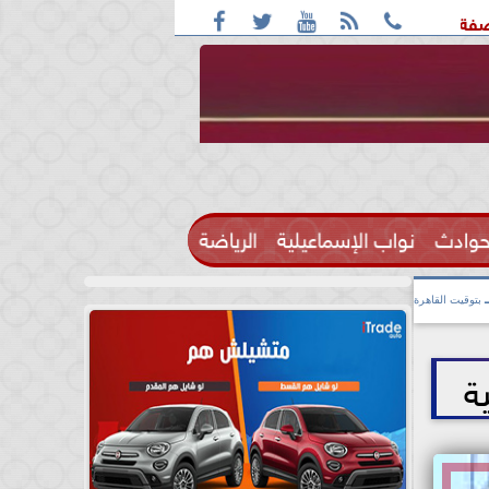





: واقعة التحرش مزعومة بسبب خلافات على الأجرة
رحيل الإعلا
حوادث
نواب الإسماعيلية
الرياضة

بتوقيت القاهرة
ة