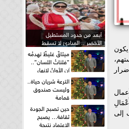
أبعد من حدود المستطيل
الأخضر .. المبادئ لا تسقط
بصفارة الحكم
يكون
ميثاقٌ غليظٌ تهدمُه
تهم،
”فلتاتُ اللسان”..
آن الأوانُ لإنهاءِ
ضرار
فوضى الطلاق الشفهي!
الترعة شريان حياة..
وليست صندوق
عمال
قمامة
مَالِ
حين تصبح الجودة
ف إلى
ثقافة… يصبح
الاعتماد نتيجة