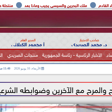
لك البحرين والسيسي يجيب وماذا بعد
منتحلة صفة صحفية تعترف
صاحب الامتياز
المدير العام
د. محمد الصريدي
أ محمود الكيلاني
اد
الأخبار الرئاسية - رئاسة الجمهورية
منتجات الصريدي
ال
الصحة
الأربعاء، 10 يونيو 2026
11:40 صـ
اح والمرح مع الآخرين وضوابطه الشرعي