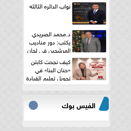
نواب الدائره الثالثه
د.محمد الصريدي
يكتب: دور مناديب
المرشحين في لجان
الانتخابات
كيف نجحت كابتن
«حنان البنا» في
تحويل تعليم القيادة
النسائية من خوف...
الفيس بوك