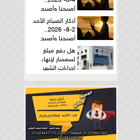
أصبحنا وأصبح
الملك لله والحمد لله
أذكار الصباح الأحد
2-8- 2026..
أصبحنا وأصبح
الملك لله والحمد لله
هل دفع مبلغ
لسمسار لإنهاء
إجراءات الشهر
العقارى حلال؟.. أمين الفتوى يجيب