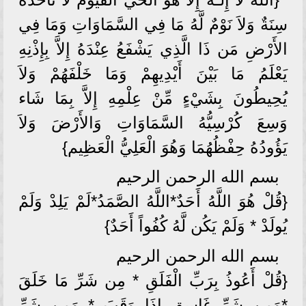
سِنَةٌ وَلاَ نَوْمٌ لَّهُ مَا فِي السَّمَاوَاتِ وَمَا فِي
الأَرْضِ مَن ذَا الَّذِي يَشْفَعُ عِنْدَهُ إِلاَّ بِإِذْنِهِ
يَعْلَمُ مَا بَيْنَ أَيْدِيهِمْ وَمَا خَلْفَهُمْ وَلاَ
يُحِيطُونَ بِشَيْءٍ مِّنْ عِلْمِهِ إِلاَّ بِمَا شَاء
وَسِعَ كُرْسِيُّهُ السَّمَاوَاتِ وَالأَرْضَ وَلاَ
يَؤُودُهُ حِفْظُهُمَا وَهُوَ الْعَلِيُّ الْعَظِيم}
بسم الله الرحمن الرحيم
{قُلْ هُوَ اللَّهُ أَحَدٌ*اللَّهُ الصَّمَدُ*لَمْ يَلِدْ وَلَمْ
يُولَدْ * وَلَمْ يَكُن لَّهُ كُفُواً أَحَدٌ}
بسم الله الرحمن الرحيم
{قُلْ أَعُوذُ بِرَبِّ الْفَلَقِ * مِن شَرِّ مَا خَلَقَ
*وَمِن شَرِّ غَاسِقٍ إِذَا وَقَبَ * وَمِن شَرِّ