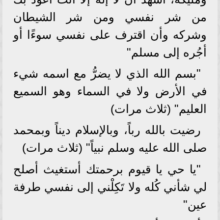
من شر نفسي ومن شر الشيطان
وشركه وأن اقترف على نفسي سوءًا أو
أجُره إلى مسلم"
"بسم الله الذي لا يضرُّ مع اسمه شيء
في الأرض ولا في السماء وهو السميع
العليم" (ثلاث مرات)
رضيت بالله رباً، وبالإسلام ديناً وبمحمد
صلى الله عليه وسلم نبياً" (ثلاث مرات)
"يا حي يا قيوم برحمتك أستغيث أصلح
لي شأني كُله ولا تَكِلْني إلى نفسي طرفة
عين"