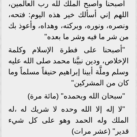
أصبحنا وأصبح الملك لله رب العالمين،
اللهم إني أسألك خير هذه اليوم: فتحه،
ونصره، ونوره، وبركته، وهداه، وأعوذ بك
من شر ما فيه وشر ما بعده"
"أصبحنا على فطرة الإسلام وكلمة
الإخلاص، ودين نبيَّنا محمد صلى الله عليه
وسلم وملَّة أبينا إبراهيم حنيفاً مسلماً وما
كان من المشركين"
"سبحان الله وبحمده" (مائة مرة)
"لا إله إلا الله وحده لا شريك له ،له
الملك وله الحمد وهو على كل شيء
قدير" (عشر مرات)