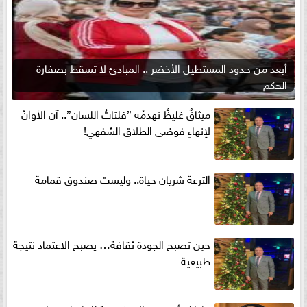
أبعد من حدود المستطيل الأخضر .. المبادئ لا تسقط بصفارة
الحكم
ميثاقٌ غليظٌ تهدمُه ”فلتاتُ اللسان”.. آن الأوانُ
لإنهاءِ فوضى الطلاق الشفهي!
الترعة شريان حياة.. وليست صندوق قمامة
حين تصبح الجودة ثقافة… يصبح الاعتماد نتيجة
طبيعية