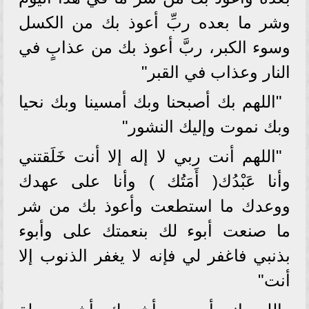
وشر ما بعده ربِّ أعوذ بك من الكسل
وسوء الكبر، ربَّ أعوذ بك من عذابٍ في
النار وعذاب في القبر"
"اللهم بك أصبحنا وبك أمسينا وبك نحيا
وبك نموت وإليك النشور"
"اللهم أنت ربي لا إله إلا أنت خَلَقتني
وأنا عَبْدُك( أَمَتُك ) وأنا على عهدك
ووعدك ما استطعت وأعوذ بك من شر
ما صنعت أبوء لك بنعمتك على وأبوء
بذنبي فاغفر لي فإنه لا يغفر الذنوب إلا
أنت"