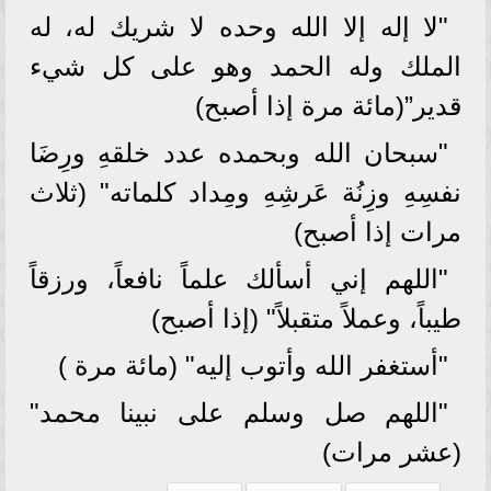
"لا إله إلا الله وحده لا شريك له، له
الملك وله الحمد وهو على كل شيء
قدير”(مائة مرة إذا أصبح)
"سبحان الله وبحمده عدد خلقهِ ورِضَا
نفسِهِ وزِنُة عَرشِهِ ومِداد كلماته" (ثلاث
مرات إذا أصبح)
"اللهم إني أسألك علماً نافعاً، ورزقاً
طيباً، وعملاً متقبلاً" (إذا أصبح)
"أستغفر الله وأتوب إليه" (مائة مرة )
"اللهم صل وسلم على نبينا محمد"
(عشر مرات)