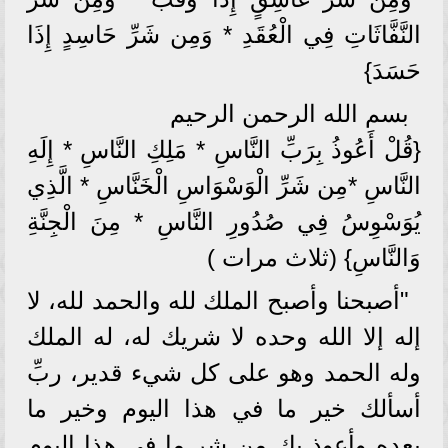
النَّفَّاثَاتِ فِي الْعُقَدِ * وَمِن شَرِّ حَاسِدٍ إِذَا
حَسَدَ}
بسم الله الرحمن الرحيم
{قُلْ أَعُوذُ بِرَبِّ النَّاسِ * مَلِكِ النَّاسِ * إِلَهِ
النَّاسِ *مِن شَرِّ الْوَسْوَاسِ الْخَنَّاسِ * الَّذِي
يُوَسْوِسُ فِي صُدُورِ النَّاسِ * مِنَ الْجِنَّةِ
وَالنَّاسِ} (ثلاث مرات )
"أصبحنا وأصبح الملك لله والحمد لله، لا
إله إلا الله وحده لا شريك له، له الملك
وله الحمد وهو على كل شيء قدير، ربِّ
أسألك خير ما في هذا اليوم وخير ما
بعده وأعوذ بك من شر ما في هذا اليوم