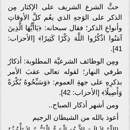
حثَّ الشرع الشريف على الإكثار مِن
الذكر على الوَجهِ الذي يعُم كلَّ الأوقاتِ
وأنواعِ الذكر؛ فقال سبحانه: ﴿يَاأَيُّهَا الَّذِينَ
آمَنُوا اذْكُرُوا اللَّهَ ذِكْرًا كَثِيرًا﴾ [الأحزاب:
41].
ومِن الوظائف الشرعيَّة المطلوبة: أذكارُ
طرفي النهار؛ لقوله تعالى عقبَ الأمر
بذكرِهِ على جهةِ العموم: ﴿وَسَبِّحُوهُ بُكْرَةً
وَأَصِيلًا﴾ [الأحزاب: 42].
ومن أشهر أذكار الصباح..
أعوذ بالله من الشيطان الرجيم
{اللّهُ لاَ إِلَـهَ إِلاَّ هُوَ الْحَيُّ الْقَيُّومُ لاَ تَأْخُذُهُ