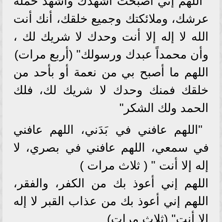
اللهم إني أصبحت أشهدك وأشهد حملة
عرشك، وملائكتك وجميع خلقك، أنك أنت
الله لا إله إلا أنت وحدك لا شريك لك ،
وأن محمداً عبدك ورسولك" (أربع مرات)
اللهم ما أصبح بي من نعمة أو بأحد من
خلقك فمنك وحدك لا شريك لك، فلك
الحمد ولك الشكر"
"اللهم عافني في بَدَني، اللهم عافني
في سمعي، اللهم عافني في بصري، لا
إله إلا أنت " ( ثلاث مرات )
اللهم إني أعوذ بك من الكفر، والفقر،
اللهم إني أعوذ بك من عذاب القبر لا إله
إلا أنت" (ثلاث مرات)