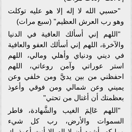
"حسبي الله لا إله إلا هو عليه توكلت
وهو رب العرش العظيم" (سبع مرات)
"اللهم إني أسألك العافية في الدنيا
والآخرة، اللهم إني أسألك العفو والعافية
في ديني ودنياي وأهلي ومالي، اللهم
استر عوراتي وآمن روعاتي، اللهم
احفظني من بين يديَّ ومن خلفي وعن
يميني وعن شمالي ومن فوقي وأعوذ
بعظمتك أن أغتال من تحتي"
"اللهم عَالِمَ الغيب والشَّهادة، فاطر
السموات والأرض، رب كل شيء
ومليكه، أشهد أن لا إله إلا أنت أعوذ بك