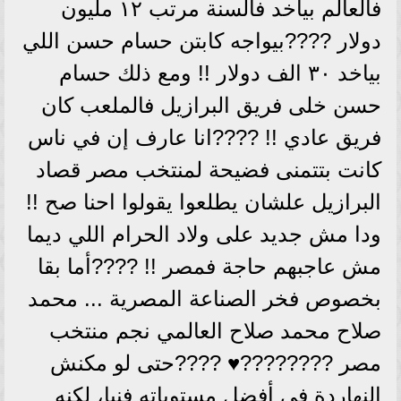
فالعالم بياخد فالسنة مرتب ١٢ مليون
دولار ????بيواجه كابتن حسام حسن اللي
بياخد ٣٠ الف دولار !! ومع ذلك حسام
حسن خلى فريق البرازيل فالملعب كان
فريق عادي !! ????انا عارف إن في ناس
كانت بتتمنى فضيحة لمنتخب مصر قصاد
البرازيل علشان يطلعوا يقولوا احنا صح !!
ودا مش جديد على ولاد الحرام اللي ديما
مش عاجبهم حاجة فمصر !! ????أما بقا
بخصوص فخر الصناعة المصرية ... محمد
صلاح محمد صلاح العالمي نجم منتخب
مصر ????????♥️ ????حتى لو مكنش
النهاردة في أفضل مستوياته فنيا، لكنه