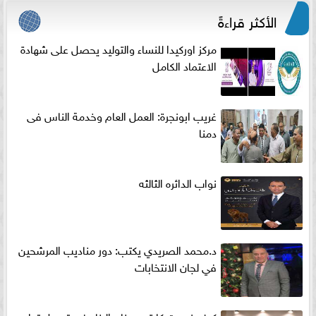
الأكثر قراءةً
مركز اوركيدا للنساء والتوليد يحصل على شهادة
الاعتماد الكامل
غريب ابونجرة: العمل العام وخدمة الناس فى
دمنا
نواب الدائره الثالثه
د.محمد الصريدي يكتب: دور مناديب المرشحين
في لجان الانتخابات
كيف نجحت كابتن «حنان البنا» في تحويل تعليم