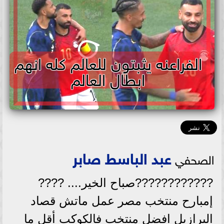
الفراعنه يثبتون للعالم كله انهم
ابطال العالم
عبد الباسط صابر
الصحفي
????????????صباح الخير.... ????
إمبارح منتخب مصر عمل ماتش قصاد
البرازيل افضل منتخب فالكوكب أقل ما