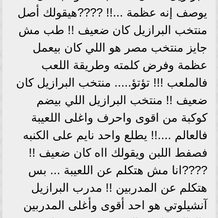
يوصف إنه عظمة ...!! ????هيقولك أصل
منتخب البرازيل كان ضعيف !! طب مش
جايز منتخب مصر هو اللي كان بيعمل
عظمة وفرض كلمته وطريقة اللعب
فالملعب !!! تؤتؤ..... منتخب البرازيل كان
ضعيف !! منتخب البرازيل اللي بيضم
كوكبة من اقوى واحرف واغلى اللعيبة
فالعالم ....!! يطلع واحد نايم على الكنبه
فصفط اللبن ويقولك ااه كان ضعيف !!
????انا مش هتكلم عن اللعيبة ... بس
هتكلم عن المدربين !! مدرب البرازيل
آنشيلوتي هو احد أقوى وأغلى المدربين