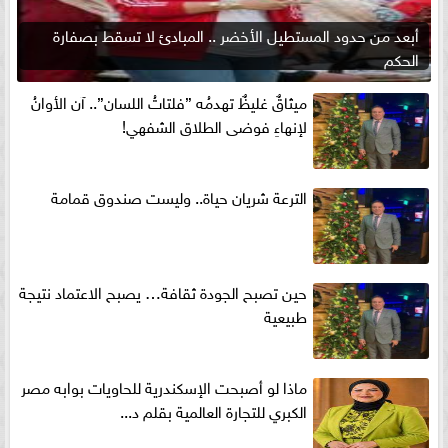
أبعد من حدود المستطيل الأخضر .. المبادئ لا تسقط بصفارة
الحكم
ميثاقٌ غليظٌ تهدمُه ”فلتاتُ اللسان”.. آن الأوانُ
لإنهاءِ فوضى الطلاق الشفهي!
الترعة شريان حياة.. وليست صندوق قمامة
حين تصبح الجودة ثقافة… يصبح الاعتماد نتيجة
طبيعية
ماذا لو أصبحت الإسكندرية للحاويات بوابه مصر
الكبري للتجارة العالمية بقلم د...