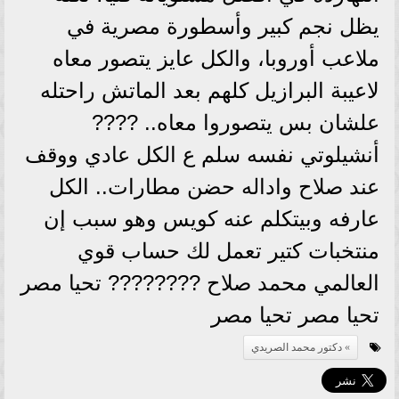
يظل نجم كبير وأسطورة مصرية في
ملاعب أوروبا، والكل عايز يتصور معاه
لاعيبة البرازيل كلهم بعد الماتش راحتله
علشان بس يتصوروا معاه.. ????
أنشيلوتي نفسه سلم ع الكل عادي ووقف
عند صلاح واداله حضن مطارات.. الكل
عارفه وبيتكلم عنه كويس وهو سبب إن
منتخبات كتير تعمل لك حساب قوي
العالمي محمد صلاح ???????? تحيا مصر
تحيا مصر تحيا مصر
دكتور محمد الصريدي