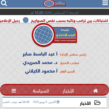




الجمعة 7 أغسطس 2026
12:25 مـ
ين ترامب ونائبه بسبب نقص الصواريخ
رحيل الإعلامية سونيا كما
أ عبد الباسط صابر
رئيس مجلس الإدارة
د. محمد الصريدي
صاحب الامتياز
أ محمود الكيلاني
المدير العام

الأخبار
السياسة

الأخبار
الإثنين، 8 يونيو 2026
12:14 صـ
بتوقيت القاهرة