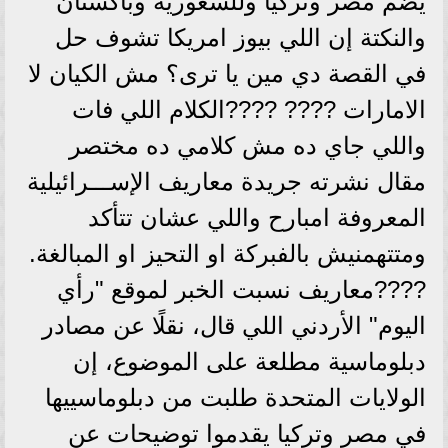
يضم مصر وتركيا وللسعورية وباكستان
والنكتة إن اللي بيوز امريكا تشوف حل
في القصة دي مين يا ترى؟ مش الكيان لا
الامارات ???? ????الكلام اللي فات
واللي جاي ده مش كلامي ده مختصر
مقال نشرته جريدة معاريف الإســـرائيلية
المعروفة امبارح واللي عشان تتأكد
ومتتهمنيش بالفبركة او التحيز او المبالغة.
????معاريف نسبت الخبر لموقع "رأي
اليوم" الأردني اللي قال، نقلًا عن مصادر
دبلوماسية مطلعة على الموضوع، إن
الولايات المتحدة طلبت من دبلوماسييها
في مصر وتركيا يقدموا توضيحات عن