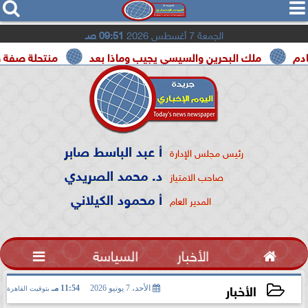




الجمعة 7 أغسطس 2026
09:51 صـ
لك البحرين والسيسي يجيب وماذا بعد
منتحلة صفة صحفية تعترف
أ عبد الباسط صابر
رئيس مجلس الإدارة
د. محمد الصريدي
صاحب الامتياز
أ محمود الكيلاني
المدير العام

الأخبار
السياسة

الأخبار
الأحد، 7 يونيو 2026
11:54 مـ
بتوقيت القاهرة