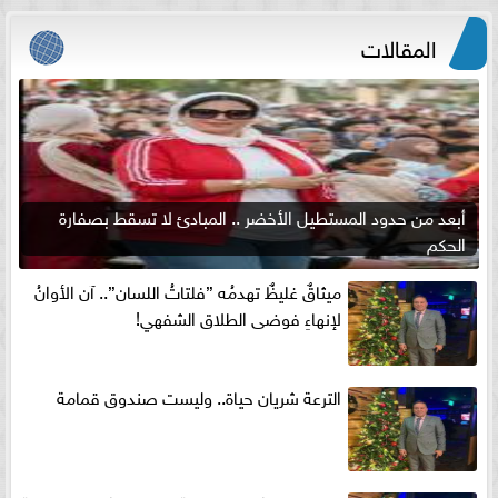
المقالات
أبعد من حدود المستطيل الأخضر .. المبادئ لا تسقط بصفارة
الحكم
ميثاقٌ غليظٌ تهدمُه ”فلتاتُ اللسان”.. آن الأوانُ
لإنهاءِ فوضى الطلاق الشفهي!
الترعة شريان حياة.. وليست صندوق قمامة