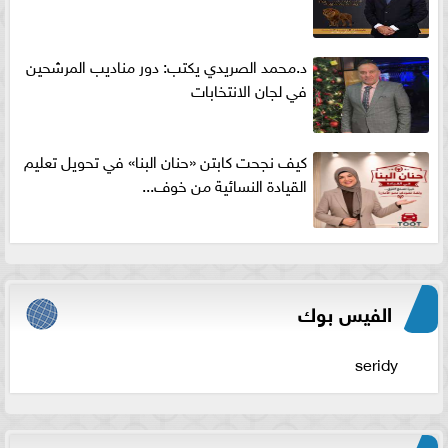
د.محمد الصريدي يكتب: دور مناديب المرشحين
في لجان الانتخابات
كيف نجحت كابتن «حنان البنا» في تحويل تعليم
القيادة النسائية من خوف...
الفيس بوك
seridy