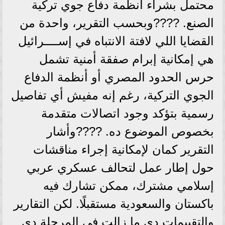
محتمل بشراء أنظمة دفاع جوي تركية
الصنع. ????وبحسب التقرير، واحدة من
القضايا اللي لافتة الانتباه في إســــرائيل
هي إمكانية إبرام صفقة أمنية تشمل
حرس الحدود المصري أو أنظمة الدفاع
الجوي التركية، رغم إنه مفيش أي تفاصيل
رسمية بتؤكد وجود اتصالات متقدمة
بخصوص الموضوع ده. ????وأشار
التقرير كمان لإمكانية إجراء مناقشات
حول إطار عمل لتحالف عسكري عربي
إسلامي مشترك، ممكن تشارك فيه
باكستان والسعودية مستقبلًا. لكن التقارير
والتقييمات دي ما زالت في المرحلة دي