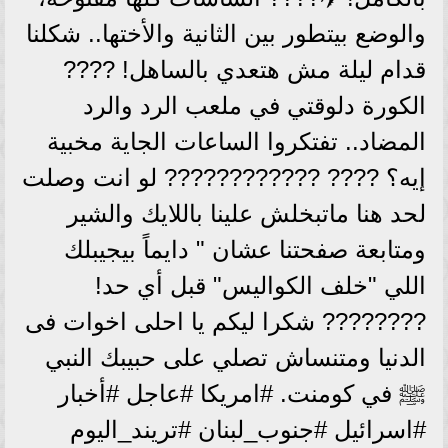
والوضع بيتطور بين الثانية والأختها.. شكلنا
قدام ليلة مش هتعدي بالساهل! ????
الكورة دلوقتي في ملعب الرد والرد
المضاد.. تفتكروا الساعات الجاية مخبية
إيه؟ ???? ???????????? لو انت وصلت
لحد هنا ماتبخلش علينا باللايك والشير
ومتابعة صفحتنا عشان " دايماً بيجيبلك
اللي "خلف الكواليس" قبل أي حد!
???????? شكرا ليكم يا احلى اخوات فى
الدنيا ومتنساش تصلي على حبيبك النبي
ﷺ في كومنت. #امريكا #عاجل #أخبار
#اسرائيل #جنوب_لبنان #تريند_اليوم