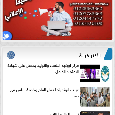
الأكثر قراءةً
مركز اوركيدا للنساء والتوليد يحصل على شهادة
الاعتماد الكامل
غريب ابونجرة: العمل العام وخدمة الناس فى
دمنا
نواب الدائره الثالثه