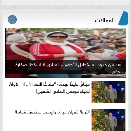
المقالات
أبعد من حدود المستطيل الأخضر .. المبادئ لا تسقط بصفارة
الحكم
ميثاقٌ غليظٌ تهدمُه ”فلتاتُ اللسان”.. آن الأوانُ
لإنهاءِ فوضى الطلاق الشفهي!
الترعة شريان حياة.. وليست صندوق قمامة