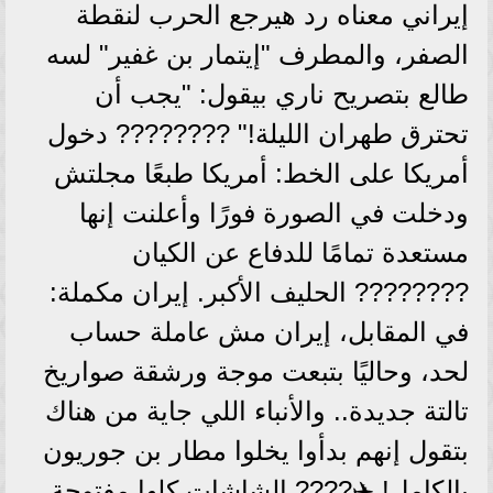
إيراني معناه رد هيرجع الحرب لنقطة
الصفر، والمطرف "إيتمار بن غفير" لسه
طالع بتصريح ناري بيقول: "يجب أن
تحترق طهران الليلة!" ????️???? دخول
أمريكا على الخط: أمريكا طبعًا مجلتش
ودخلت في الصورة فورًا وأعلنت إنها
مستعدة تمامًا للدفاع عن الكيان
???????? الحليف الأكبر. إيران مكملة:
في المقابل، إيران مش عاملة حساب
لحد، وحاليًا بتبعت موجة ورشقة صواريخ
تالتة جديدة.. والأنباء اللي جاية من هناك
بتقول إنهم بدأوا يخلوا مطار بن جوريون
بالكامل! ✈️???? الشاشات كلها مفتوحة،