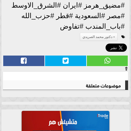
#مضيق_هرمز #ايران #الشرق_الاوسط
#مصر #السعودية #قطر #حزب_الله
#باب_المندب #تفاوض
دكتور محمد الصريدي
⇧
موضوعات متعلقة