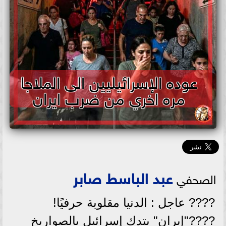
عوده الإسرائيليين الى الملاجا
مره اخري من ضرب ايران
عبد الباسط صابر
الصحفي
???? عاجل : الدنيا مقلوبة حرفيًا!
????"إيران" بتدك إسرائيل بالصواريخ