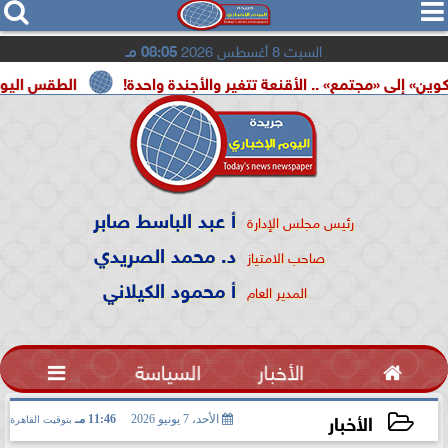




السبت 8 أغسطس 2026
08:05 مـ
» .. الأقنعة تتغير والأجندة واحدة!
الطقس اليوم.. شديد الحرارة
أ عبد الباسط صابر
رئيس مجلس الإدارة
د. محمد الصريدي
صاحب الامتياز
أ محمود الكيلاني
المدير العام

الأخبار
السياسة

الأخبار
الأحد، 7 يونيو 2026
11:46 مـ
بتوقيت القاهرة