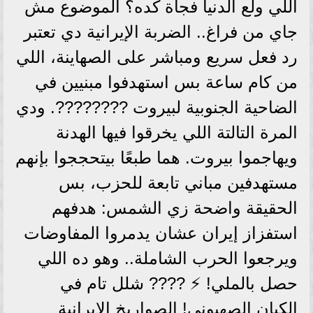
اللي ولّع الدنيا فجأة كده؟ الموضوع مش
جاي من فراغ.. الضربة الإيرانية دي تعتبر
رد فعل سريع ومباشر على الصهاينة، اللي
من كام ساعة بس استهدفوا مبنيين في
الضاحية الجنوبية لبيروت ????????. ودي
المرة التالتة اللي يخرقوا فيها الهدنة
ويهاجموا بيروت. هما طبعًا بيتحججوا بإنهم
مستهدفين مباني تابعة للحزب، بس
الحقيقة واضحة زي الشمس: هدفهم
استفزاز إيران عشان يدمروا المفاوضات
ويرجعوا الحرب الشاملة.. وهو ده اللي
حصل بالملي! ⚡ ???? شلل تام في
الكيان الصهيوني! الصواريخ الإيرانية