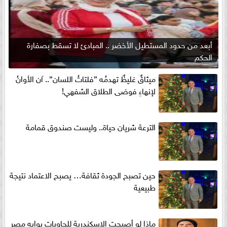
أبعد من حدود المستطيل الأخضر .. المبادئ لا تسقط بصفارة
الحكم
ميثاقٌ غليظٌ تهدمُه ”فلتاتُ اللسان”.. آن الأوانُ
لإنهاءِ فوضى الطلاق الشفهي!
الترعة شريان حياة.. وليست صندوق قمامة
حين تصبح الجودة ثقافة… يصبح الاعتماد نتيجة
طبيعية
ماذا لو أصبحت الإسكندرية للحاويات بوابه مصر