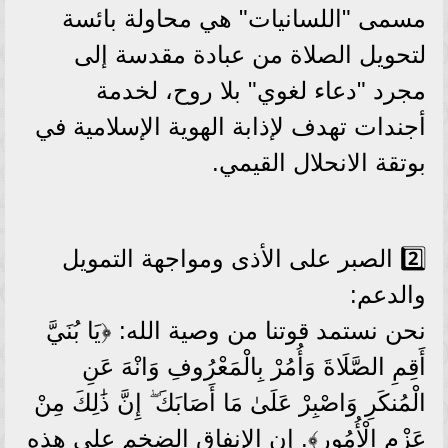
مسمى "اللسانيات" هي محاولة بائسة
لتحويل الصلاة من عبادة مقدسة إلى
مجرد "دعاء لغوي" بلا روح، لخدمة
أجندات تهدف لإذابة الهوية الإسلامية في
بوتقة الانحلال القيمي.
2️⃣ الصبر على الأذى ومواجهة التمويل
والدعم:
نحن نستمد قوتنا من وصية الله: ﴿يَا بُنَيَّ
أَقِمِ الصَّلَاةَ وَأُمُرْ بِالْمَعْرُوفِ وَانْهَ عَنِ
الْمُنكَرِ وَاصْبِرْ عَلَىٰ مَا أَصَابَكَ ۖ إِنَّ ذَٰلِكَ مِنْ
عَزْمِ الْأُمُورِ﴾. إن الإنفاق الضخم على هذه