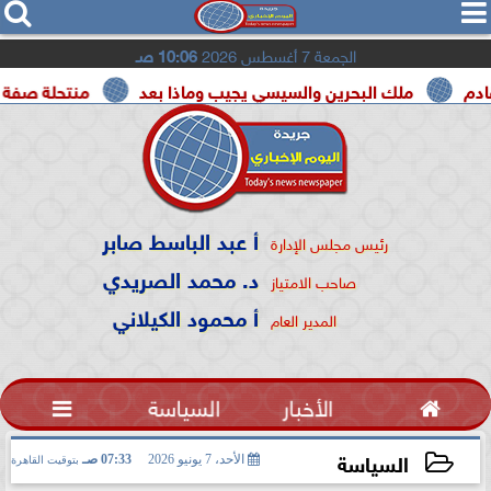




الجمعة 7 أغسطس 2026
10:06 صـ
ملك البحرين والسيسي يجيب وماذا بعد
منتحلة صفة صحفية تع
أ عبد الباسط صابر
رئيس مجلس الإدارة
د. محمد الصريدي
صاحب الامتياز
أ محمود الكيلاني
المدير العام

الأخبار
السياسة

السياسة
الأحد، 7 يونيو 2026
07:33 صـ
بتوقيت القاهرة