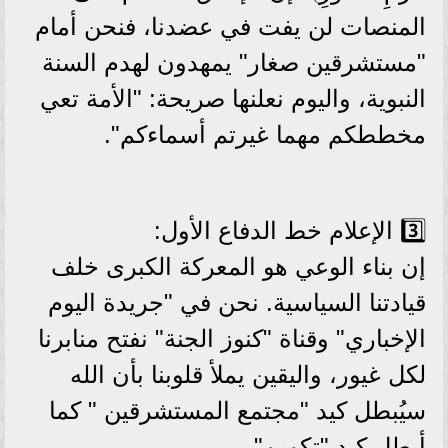
المنصات لن يفت في عضدنا، فنحن أمام
"مستشرقين صغار" يمهدون لهدم السنة
النبوية، واليوم نعلنها صريحة: "الأمة تعي
مخططكم مهما غيرتم أسماءكم".
3️⃣ الإعلام خط الدفاع الأول:
إن بناء الوعي هو المعركة الكبرى خلف
قيادتنا السياسية. نحن في "جريدة اليوم
الإخباري" وقناة "كنوز الجنة" نفتح منابرنا
لكل غيور، واليقين يملأ قلوبنا بأن الله
سيُبطل كيد "مجتمع المستشرقين " كما
أبطل كيد "تكوين".