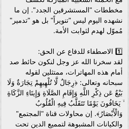
مخططات "المستشرقين الجدد". إن ما
نشهده اليوم ليس "تنويراً" بل هو "تدمير"
مُموّل لهدم لثوابت الأمة.
1️⃣ الاصطفاء للدفاع عن الحق:
لقد سخرنا الله عز وجل لنكون حائط صد
أمام هذه المهاترات، ممتثلين لقوله
سبحانه وتعالى: ﴿رِجَالٌ لَّا تُلْهِيهِمْ تِجَارَةٌ وَلَا
بَيْعٌ عَن ذِكْرِ اللَّهِ وَإِقَامِ الصَّلَاةِ وَإِيتَاءِ الزَّكَاةِ
ۙ يَخَافُونَ يَوْمًا تَتَقَلَّبُ فِيهِ الْقُلُوبُ
وَالْأَبْصَارُ﴾. إن محاولات قناة "المجتمع"
والكيانات المشبوهة لتمميع الدين تحت