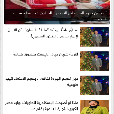
أبعد من حدود المستطيل الأخضر .. المبادئ لا تسقط بصفارة
الحكم
ميثاقٌ غليظٌ تهدمُه ”فلتاتُ اللسان”.. آن الأوانُ
لإنهاءِ فوضى الطلاق الشفهي!
الترعة شريان حياة.. وليست صندوق قمامة
حين تصبح الجودة ثقافة… يصبح الاعتماد نتيجة
طبيعية
ماذا لو أصبحت الإسكندرية للحاويات بوابه مصر
الكبري للتجارة العالمية بقلم د...