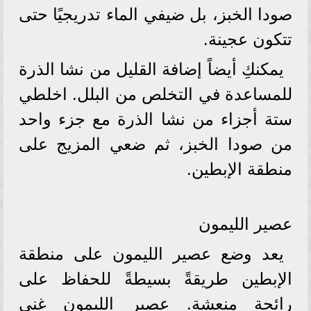
صودا الخبز، بل ضيفي الماء تدريجيًا حتى
تتكون عجينة.
يمكنكِ أيضاً إضافة القليل من نشا الذرة
للمساعدة في التخلص من البلل. اخلطي
ستة أجزاء من نشا الذرة مع جزء واحد
من صودا الخبز، ثم ضعي المزيج على
منطقة الإبطين.
عصير الليمون
يعد وضع عصير الليمون على منطقة
الإبطين طريقةً بسيطةً للحفاظ على
رائحة منعشة. عصير الليمون غني