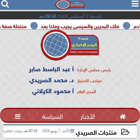




الجمعة 7 أغسطس 2026
09:58 صـ
لك البحرين والسيسي يجيب وماذا بعد
منتحلة صفة صحفية تعتر
أ عبد الباسط صابر
رئيس مجلس الإدارة
د. محمد الصريدي
صاحب الامتياز
أ محمود الكيلاني
المدير العام

الأخبار
السياسة

منتجات الصريدي
الأحد، 7 يونيو 2026
07:31 صـ
بتوقيت القاهرة