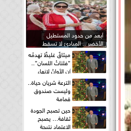
أبعد من حدود المستطيل
الأخضر .. المبادئ لا تسقط
بصفارة الحكم
ميثاقٌ غليظٌ تهدمُه
”فلتاتُ اللسان”..
آن الأوانُ لإنهاءِ
فوضى الطلاق الشفهي!
الترعة شريان حياة..
وليست صندوق
قمامة
حين تصبح الجودة
ثقافة… يصبح
الاعتماد نتيجة