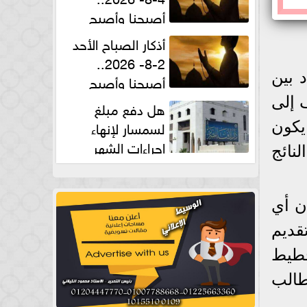
أصبحنا وأصبح
الملك لله والحمد لله
أذكار الصباح الأحد
2-8- 2026..
 بين
أصبحنا وأصبح
الملك لله والحمد لله
 إلى
هل دفع مبلغ
لسمسار لإنهاء
يكون
إجراءات الشهر
نائج
العقارى حلال؟.. أمين الفتوى يجيب
ن أي
قديم
خطيط
لطالب