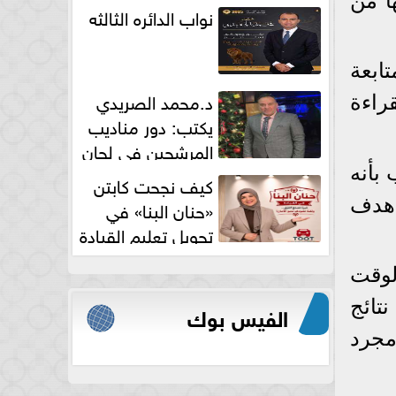
ا من
نواب الدائره الثالثه
ابعة
د.محمد الصريدي
راءة
يكتب: دور مناديب
المرشحين في لجان
الانتخابات
بأنه
كيف نجحت كابتن
 هدف
«حنان البنا» في
تحويل تعليم القيادة
النسائية من خوف...
لوقت
تائج
الفيس بوك
مجرد