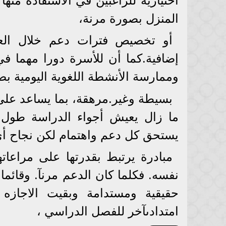
اختيارية للراغبين في الاستفادة منه
المنزل بصورة مرنة،
أو تخصيص فترات دعم خلال العام
إضافية.كما أن للأسرة دورا مهما في
وممارسة الأنشطة اللغوية اليومية ب
بسيطة وغير.مرهقة، بما يساعد على 
ما زال يعيش أجواء الدراسة طول ا
يستحق كل دعم واهتمام لكن نجاح أ
مبادرة يرتبط بقدرتها على مراعاته
نفسه. فكلما كان الدعم مرنآ. وقائما
حقيقية ومستدامة وبقيت الاجازه 
امتدادىآخر للفصل الدراسي ،