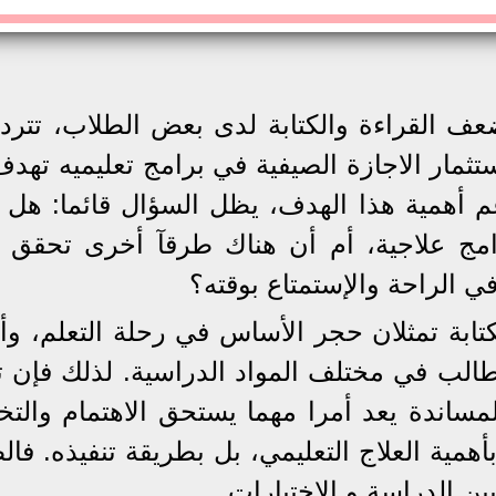
عف القراءة والكتابة لدى بعض الطلاب، تتردد
تثمار الاجازة الصيفية في برامج تعليميه تهدف
 أهمية هذا الهدف، يظل السؤال قائما: هل 
مج علاجية، أم أن هناك طرقآ أخرى تحقق ال
 الراحة والإستمتاع بوقته؟
كتابة تمثلان حجر الأساس في رحلة التعلم، وأ
الب في مختلف المواد الدراسية. لذلك فإن ت
لمساندة يعد أمرا مهما يستحق الاهتمام والت
أهمية العلاج التعليمي، بل بطريقة تنفيذه. فا
 الدراسة و الاختبارات