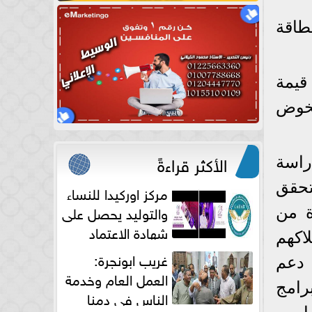
طاقة
 قيمة
يخوض
الأكثر قراءةً
راسة
تحقق
مركز اوركيدا للنساء
والتوليد يحصل على
ة من
شهادة الاعتماد
اكهم
الكامل
غريب ابونجرة:
 دعم
العمل العام وخدمة
رامج
الناس فى دمنا