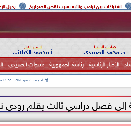
ترامب ونائبه بسبب نقص الصواريخ
رحيل الإعلامية سونيا كمال كب
صاحب الامتياز
المدير العام
د. محمد الصريدي
أ محمود الكيلاني
اد
الأخبار الرئاسية - رئاسة الجمهورية
منتجات الصريدي
ال
الصحة
الجمعة، 5 يونيو 2026
02:22 مـ
ة إلى فصل دراسي ثالث بقلم رودى ن