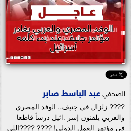
الوفد المصري والعربي يغادر
مؤتمر جنيف عند بدء كلمه
اسرائيل
عبد الباسط صابر
الصحفي
???? زلزال في جنيف.. الوفد المصري
والعربي يلقنون إسر .ائيل درساً قاطعا
في مؤتمر العمل الدولي! ???? ????اللي