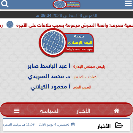




الخميس 6 أغسطس 2026
09:34 مـ
واقعة التحرش مزعومة بسبب خلافات على الأجرة
رحيل الإعلامي
أ عبد الباسط صابر
رئيس مجلس الإدارة
د. محمد الصريدي
صاحب الامتياز
أ محمود الكيلاني
المدير العام

الأخبار
السياسة

الأخبار
الخميس، 4 يونيو 2026
11:59 مـ
بتوقيت القاهرة