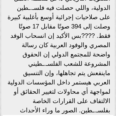
الدولية، واللي حصلت فيه فلسـ.ـطين
على صلاحيات إجرائية أوسع بأغلبية كبيرة
وصلت إلى 394 صوتًا مقابل 17 صوتًا
فقط. ????بس الأكيد إن انسحاب الوفد
المصري والوفود العربية كان رسالة
واضحة للمجتمع الدولي إن الحقوق
المشروعة للشعب الفلسـ.ـطيني
ماينفعش يتم تجاهلها، وإن التنسيق
العربي هيستمر داخل المؤسسات الدولية
لمواجهة أي محاولات لتغيير الحقائق أو
الالتفاف على القرارات الخاصة
بفلسـ.ـطين. الصور ما وراء الأحداث