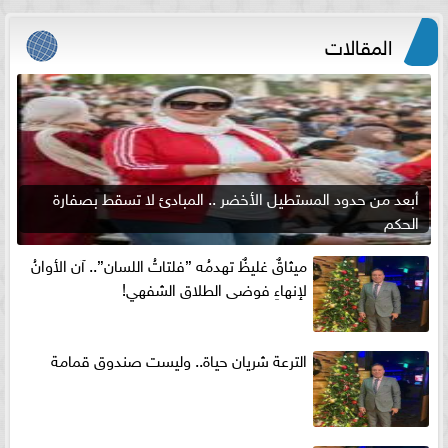
المقالات
أبعد من حدود المستطيل الأخضر .. المبادئ لا تسقط بصفارة
الحكم
ميثاقٌ غليظٌ تهدمُه ”فلتاتُ اللسان”.. آن الأوانُ
لإنهاءِ فوضى الطلاق الشفهي!
الترعة شريان حياة.. وليست صندوق قمامة