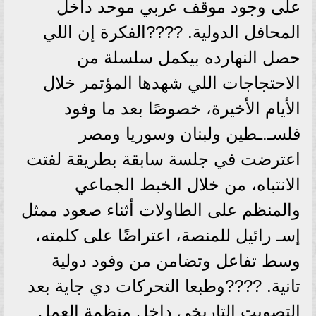
على وجود موقف عربي موحد داخل
المحافل الدولية. ????الفكرة إن اللي
حصل النهارده بيكمل سلسلة من
الاحتجاجات اللي شهدها المؤتمر خلال
الأيام الأخيرة، خصوصًا بعد ما وفود
فلسـ.ـطين ولبنان وسوريا ومصر
اعترضت في جلسة سابقة بطريقة لفتت
الانتباه، من خلال الخبط الجماعي
والمنظم على الطاولات أثناء صعود ممثل
إسـ رائيل للمنصة، اعتراضًا على كلمته،
وسط تفاعل وتضامن من وفود دولية
تانية. ????وطبعا التحركات دي جاية بعد
التصويت التاريخي داخل منظمة العمل