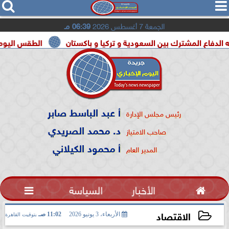




الجمعة 7 أغسطس 2026
06:39 مـ
لمشترك بين السعودية و تركيا و باكستان
الطقس اليوم شديد الحرارة
أ عبد الباسط صابر
رئيس مجلس الإدارة
د. محمد الصريدي
صاحب الامتياز
أ محمود الكيلاني
المدير العام

الأخبار
السياسة

الاقتصاد
الأربعاء، 3 يونيو 2026
11:02 صـ
بتوقيت القاهرة