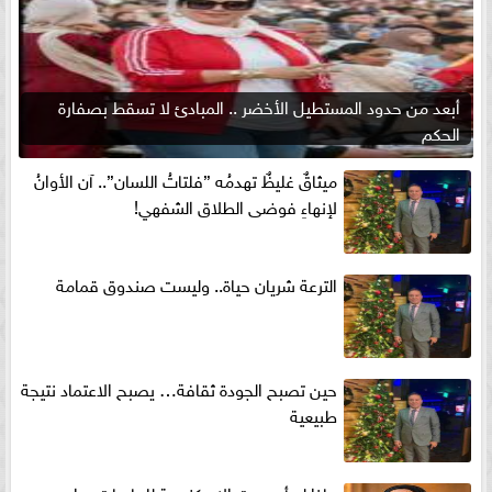
أبعد من حدود المستطيل الأخضر .. المبادئ لا تسقط بصفارة
الحكم
ميثاقٌ غليظٌ تهدمُه ”فلتاتُ اللسان”.. آن الأوانُ
لإنهاءِ فوضى الطلاق الشفهي!
الترعة شريان حياة.. وليست صندوق قمامة
حين تصبح الجودة ثقافة… يصبح الاعتماد نتيجة
طبيعية