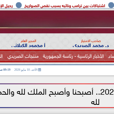
بين ترامب ونائبه بسبب نقص الصواريخ
رحيل الإعلامية سونيا كم
صاحب الامتياز
المدير العام
د. محمد الصريدي
أ محمود الكيلاني
اد
الأخبار الرئاسية - رئاسة الجمهورية
منتجات الصريدي
ال
الصحة
الأحد، 10 مايو 2026
09:19 صـ
أذكار الصباح الأحد 10-5- 2026.. أصبحنا وأصبح الملك لله وال
لله