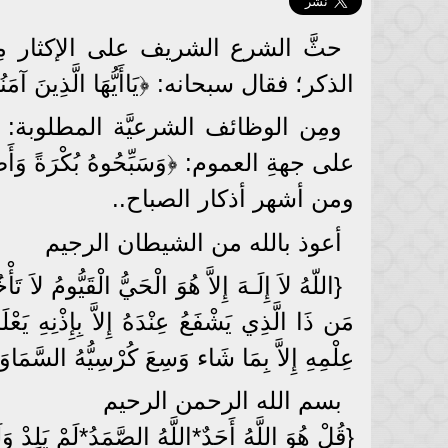
حثَّ الشرع الشريف على الإكثار مِن 
الذكر؛ فقال سبحانه: ﴿يَاأَيُّهَا الَّذِينَ آمَنُوا 
ومِن الوظائف الشرعيَّة المطلوبة: أ
على جهةِ العموم: ﴿وَسَبِّحُوهُ بُكْرَةً وَأَصِي
ومن أشهر أذكار الصباح..
أعوذ بالله من الشيطان الرجيم
{اللّهُ لاَ إِلَـهَ إِلاَّ هُوَ الْحَيُّ الْقَيُّومُ لا
مَن ذَا الَّذِي يَشْفَعُ عِنْدَهُ إِلاَّ بِإِذْنِهِ يَع
عِلْمِهِ إِلاَّ بِمَا شَاء وَسِعَ كُرْسِيُّهُ السَّمَا
بسم الله الرحمن الرحيم
{قُلْ هُوَ اللَّهُ أَحَدٌ*اللَّهُ الصَّمَدُ*لَمْ يَلِدْ وَل