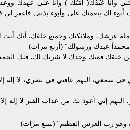
تني وأنا عَبْدُك( أَمَتُك ) وأنا على عهدك ووع
وء لك بنعمتك على وأبوء بذنبي فاغفر لي فإن
ة عرشك، وملائكتك وجميع خلقك، أنك أنت الل
 محمداً عبدك ورسولك" (أربع مرات)
 من خلقك فمنك وحدك لا شريك لك، فلك الحمد
ني في سمعي، اللهم عافني في بصري، لا إله إلا
 اللهم إني أعوذ بك من عذاب القبر لا إله إلا
كلت وهو رب العرش العظيم" (سبع مرات)