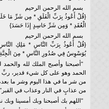
بسم الله الرحمن الرحيم
{قُلْ أَعُوذُ بِرَبِّ الْفَلَقِ * مِن شَرِّ مَا خَل
الْعُقَدِ * وَمِن شَرِّ حَاسِدٍ إِذَا حَسَدَ}
بسم الله الرحمن الرحيم
{قُلْ أَعُوذُ بِرَبِّ النَّاسِ * مَلِكِ النَّاس
يُوَسْوِسُ فِي صُدُورِ النَّاسِ * مِنَ الْجِنّ
"أصبحنا وأصبح الملك لله والحمد لل
الحمد وهو على كل شيء قدير، ربِّ أ
من شر ما في هذا اليوم وشر ما بعده 
من عذابٍ في النار وعذاب في القبر"
"اللهم بك أصبحنا وبك أمسينا وبك ن