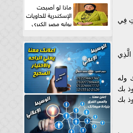
طبيعية
ماذا لو أصبحت
الإسكندرية للحاويات
اتِ فِي
بوابه مصر الكبري
للتجارة العالمية بقلم د...
لَّذِي
ك وله
ذ بك
ذ بك