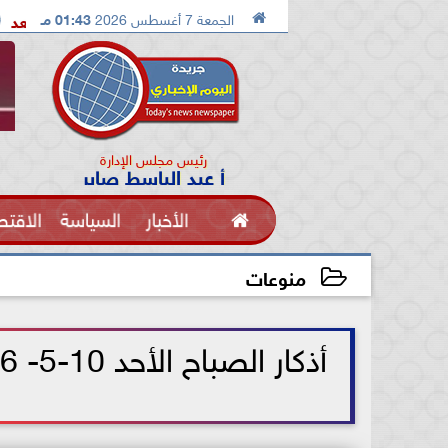

الجمعة 7 أغسطس 2026
01:43 مـ
القادم
ملك البحرين والسيسي يجيب وماذا بعد
اشتباكات 
رئيس مجلس الإدارة
أ عبد الباسط صابر

الأخبار
السياسة
الاقتص
الفنون
منوعات
2026-05-10 09:19:56