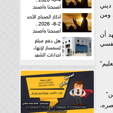
أصبحنا وأصبح
 ديني
الملك لله والحمد لله
 ومن
أذكار الصباح الأحد
2-8- 2026..
أصبحنا وأصبح
د أن
الملك لله والحمد لله
هل دفع مبلغ
نفسي
لسمسار لإنهاء
إجراءات الشهر
العقارى حلال؟.. أمين الفتوى يجيب
ليم"
ن"
صره،