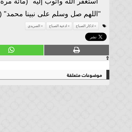
"أستغفر الله وأتوب إليه" (مائة مرة 
"اللهم صل وسلم على نبينا محمد" 
اذكار الصباح
ادعية الصباح
الصريدي
⇧
موضوعات متعلقة