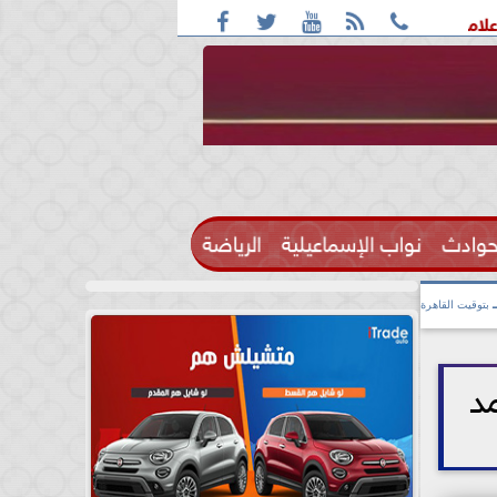





ال كبيرة المذيعات بالقناة الثالثة فى ماسبيرو
الطقس اليوم شديد ا
حوادث
نواب الإسماعيلية
الرياضة

بتوقيت القاهرة
حمد