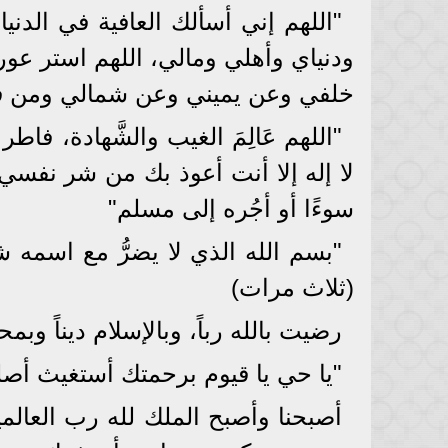
"اللهم إني أسألك العافية في الدنيا
ودنياي وأهلي ومالي، اللهم استر عور
خلفي وعن يميني وعن شمالي ومن فو
"اللهم عَالِمَ الغيب والشَّهادة، 
لا إله إلا أنت أعوذ بك من شر نف
سوءًا أو أجُره إلى مسلم"
"بسم الله الذي لا يضرُّ مع اسمه 
(ثلاث مرات)
رضيت بالله رباً، وبالإسلام ديناً وب
"يا حي يا قيوم برحمتك أستغيث أصلح
أصبحنا وأصبح الملك لله رب العالمي