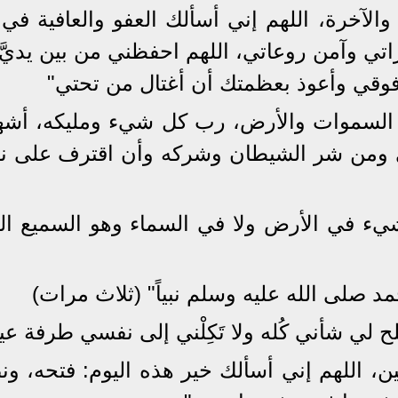
 والآخرة، اللهم إني أسألك العفو والعافية في
اتي وآمن روعاتي، اللهم احفظني من بين يديَّ
قي وأعوذ بعظمتك أن أغتال من تحتي"
فاطر السموات والأرض، رب كل شيء ومليكه، أشه
سي ومن شر الشيطان وشركه وأن اقترف على 
شيء في الأرض ولا في السماء وهو السميع الع
محمد صلى الله عليه وسلم نبياً" (ثلاث مرات)
 لي شأني كُله ولا تَكِلْني إلى نفسي طرفة عي
ن، اللهم إني أسألك خير هذه اليوم: فتحه، ون