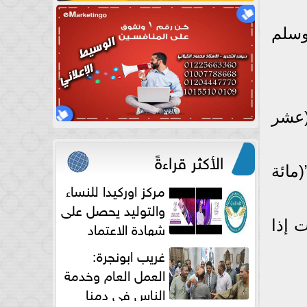
وسلم
(عشر
الأكثر قراءةً
مائة
مركز اوركيدا للنساء
والتوليد يحصل على
شهادة الاعتماد
ت إذا
الكامل
غريب ابونجرة:
العمل العام وخدمة
الناس فى دمنا