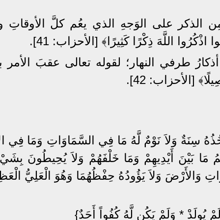
الذكر على الوَجهِ الذي يعُم كلَّ الأوقاتِ وأ
اذْكُرُوا اللَّهَ ذِكْرًا كَثِيرًا﴾ [الأحزاب: 41].
ذكارُ طرفي النهار؛ لقوله تعالى عقبَ الأمر بذ
لًا﴾ [الأحزاب: 42].
َ تَأْخُذُهُ سِنَةٌ وَلاَ نَوْمٌ لَّهُ مَا فِي السَّمَاوَاتِ وَمَا فِي 
ْلَمُ مَا بَيْنَ أَيْدِيهِمْ وَمَا خَلْفَهُمْ وَلاَ يُحِيطُونَ بِشَيْ
وَاتِ وَالأَرْضَ وَلاَ يَؤُودُهُ حِفْظُهُمَا وَهُوَ الْعَلِيُّ الْعَ
َمْ يُولَدْ * وَلَمْ يَكُن لَّهُ كُفُواً أَحَدٌ}