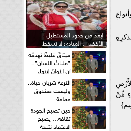
نواعِ
أبعد من حدود المستطيل
كرِهِ
الأخضر .. المبادئ لا تسقط
بصفارة الحكم
ميثاقٌ غليظٌ تهدمُه
”فلتاتُ اللسان”..
آن الأوانُ لإنهاءِ
فوضى الطلاق الشفهي!
الترعة شريان حياة..
الأَرْضِ
وليست صندوق
ءٍ مِّنْ
قمامة
ظِيم}
حين تصبح الجودة
ثقافة… يصبح
الاعتماد نتيجة