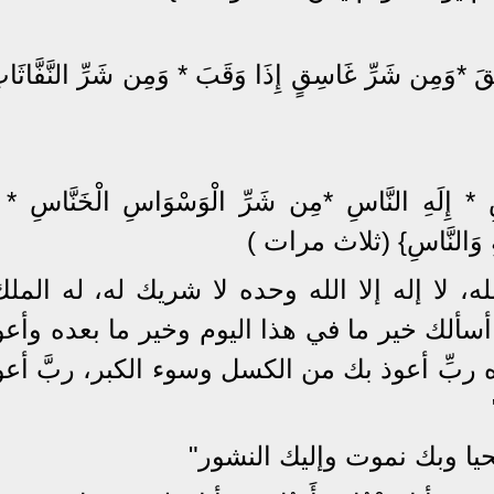
َقَ *وَمِن شَرِّ غَاسِقٍ إِذَا وَقَبَ * وَمِن شَرِّ النَّفَّاثَ
ِ * إِلَهِ النَّاسِ *مِن شَرِّ الْوَسْوَاسِ الْخَنَّاسِ * ا
َةِ وَالنَّاسِ} (ثلاث مرات )
ه، لا إله إلا الله وحده لا شريك له، له المل
سألك خير ما في هذا اليوم وخير ما بعده وأعو
ربِّ أعوذ بك من الكسل وسوء الكبر، ربَّ أعو
حيا وبك نموت وإليك النشور"