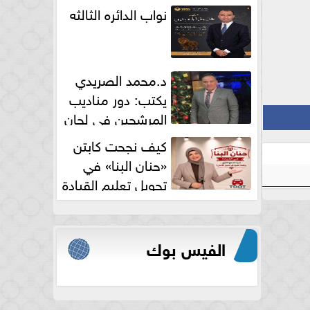
نواب الدائره الثالثه
د.محمد الصريدي
يكتب: دور مناديب
المرشحين في لجان
الانتخابات
كيف نجحت كابتن
«حنان البنا» في
تحويل تعليم القيادة
النسائية من خوف...
الفيس بوك