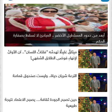
أبعد من حدود المستطيل الأخضر .. المبادئ لا تسقط بصفارة
الحكم
ميثاقٌ غليظٌ تهدمُه ”فلتاتُ اللسان”.. آن الأوانُ
لإنهاءِ فوضى الطلاق الشفهي!
الترعة شريان حياة.. وليست صندوق قمامة
حين تصبح الجودة ثقافة… يصبح الاعتماد نتيجة
طبيعية