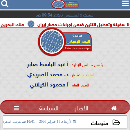




السبت 8 أغسطس 2026
09:54 صـ
ملك البحرين والسيسي 
أ عبد الباسط صابر
رئيس مجلس الإدارة
د. محمد الصريدي
صاحب الامتياز
أ محمود الكيلاني
المدير العام

الأخبار
السياسة

منوعات
الأربعاء، 11 فبراير 2026
10:01 صـ
بتوقيت القاهرة