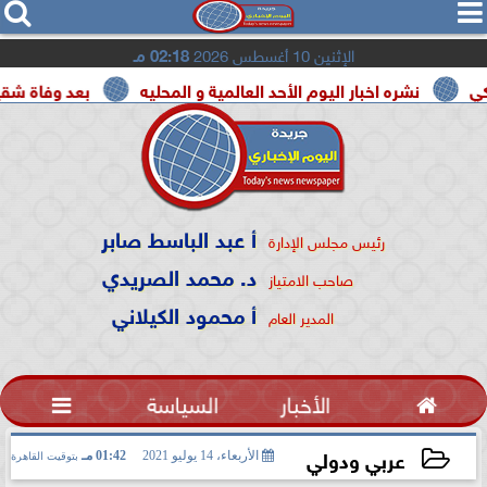




الإثنين 10 أغسطس 2026
02:18 مـ
نشره اخبار اليوم الأحد العالمية و المحليه
بعد وفاة شقيقه بالمرض
أ عبد الباسط صابر
رئيس مجلس الإدارة
د. محمد الصريدي
صاحب الامتياز
أ محمود الكيلاني
المدير العام

الأخبار
السياسة

عربي ودولي
الأربعاء، 14 يوليو 2021
01:42 مـ
بتوقيت القاهرة