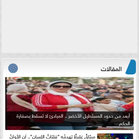
المقالات
أبعد من حدود المستطيل الأخضر .. المبادئ لا تسقط بصفارة
الحكم
ميثاقٌ غليظٌ تهدمُه ”فلتاتُ اللسان”.. آن الأوانُ