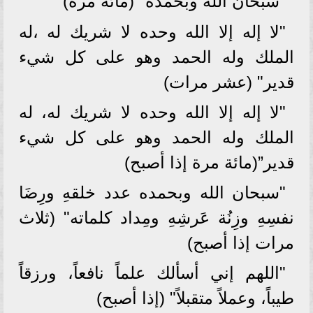
"سبحان الله وبحمده" (مائة مرة)
"لا إله إلا الله وحده لا شريك له ،له
الملك وله الحمد وهو على كل شيء
قدير" (عشر مرات)
"لا إله إلا الله وحده لا شريك له، له
الملك وله الحمد وهو على كل شيء
قدير”(مائة مرة إذا أصبح)
"سبحان الله وبحمده عدد خلقهِ ورِضَا
نفسِهِ وزِنُة عَرشِهِ ومِداد كلماته" (ثلاث
مرات إذا أصبح)
"اللهم إني أسألك علماً نافعاً، ورزقاً
طيباً، وعملاً متقبلاً" (إذا أصبح)