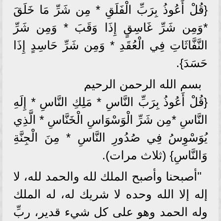
{قُلْ أَعُوذُ بِرَبِّ الْفَلَقِ * مِن شَرِّ مَا خَلَقَ
*وَمِن شَرِّ غَاسِقٍ إِذَا وَقَبَ * وَمِن شَرِّ
النَّفَّاثَاتِ فِي الْعُقَدِ * وَمِن شَرِّ حَاسِدٍ إِذَا
حَسَدَ}.
بسم الله الرحمن الرحيم
{قُلْ أَعُوذُ بِرَبِّ النَّاسِ * مَلِكِ النَّاسِ * إِلَهِ
النَّاسِ *مِن شَرِّ الْوَسْوَاسِ الْخَنَّاسِ * الَّذِي
يُوَسْوِسُ فِي صُدُورِ النَّاسِ * مِنَ الْجِنَّةِ
وَالنَّاسِ} (ثلاث مرات).
"أصبحنا وأصبح الملك لله والحمد لله، لا
إله إلا الله وحده لا شريك له، له الملك
وله الحمد وهو على كل شيء قدير، ربِّ