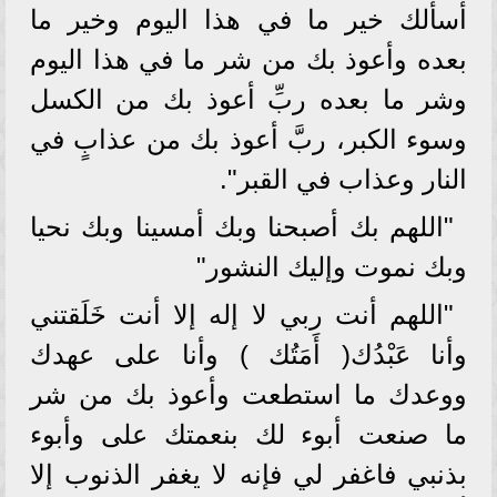
أسألك خير ما في هذا اليوم وخير ما
بعده وأعوذ بك من شر ما في هذا اليوم
وشر ما بعده ربِّ أعوذ بك من الكسل
وسوء الكبر، ربَّ أعوذ بك من عذابٍ في
النار وعذاب في القبر".
"اللهم بك أصبحنا وبك أمسينا وبك نحيا
وبك نموت وإليك النشور"
"اللهم أنت ربي لا إله إلا أنت خَلَقتني
وأنا عَبْدُك( أَمَتُك ) وأنا على عهدك
ووعدك ما استطعت وأعوذ بك من شر
ما صنعت أبوء لك بنعمتك على وأبوء
بذنبي فاغفر لي فإنه لا يغفر الذنوب إلا