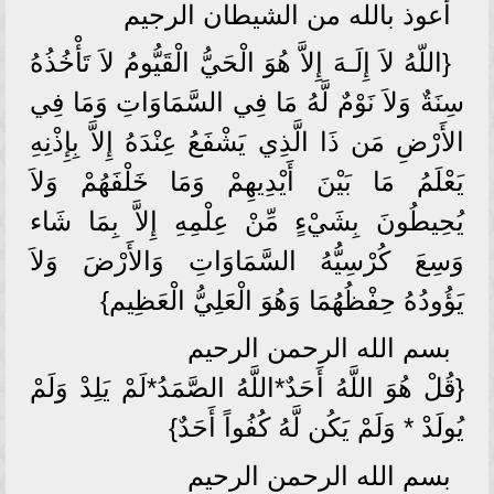
أعوذ بالله من الشيطان الرجيم
{اللّهُ لاَ إِلَـهَ إِلاَّ هُوَ الْحَيُّ الْقَيُّومُ لاَ تَأْخُذُهُ
سِنَةٌ وَلاَ نَوْمٌ لَّهُ مَا فِي السَّمَاوَاتِ وَمَا فِي
الأَرْضِ مَن ذَا الَّذِي يَشْفَعُ عِنْدَهُ إِلاَّ بِإِذْنِهِ
يَعْلَمُ مَا بَيْنَ أَيْدِيهِمْ وَمَا خَلْفَهُمْ وَلاَ
يُحِيطُونَ بِشَيْءٍ مِّنْ عِلْمِهِ إِلاَّ بِمَا شَاء
وَسِعَ كُرْسِيُّهُ السَّمَاوَاتِ وَالأَرْضَ وَلاَ
يَؤُودُهُ حِفْظُهُمَا وَهُوَ الْعَلِيُّ الْعَظِيم}
بسم الله الرحمن الرحيم
{قُلْ هُوَ اللَّهُ أَحَدٌ*اللَّهُ الصَّمَدُ*لَمْ يَلِدْ وَلَمْ
يُولَدْ * وَلَمْ يَكُن لَّهُ كُفُواً أَحَدٌ}
بسم الله الرحمن الرحيم