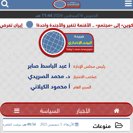




الخميس 6 أغسطس 2026
11:44 صـ
ع» .. الأقنعة تتغير والأجندة واحدة!
إيران تفرض شروطها على
أ عبد الباسط صابر
رئيس مجلس الإدارة
د. محمد الصريدي
صاحب الامتياز
أ محمود الكيلاني
المدير العام

الأخبار
السياسة

منوعات
الأربعاء، 3 ديسمبر 2025
09:54 صـ
بتوقيت القاهرة