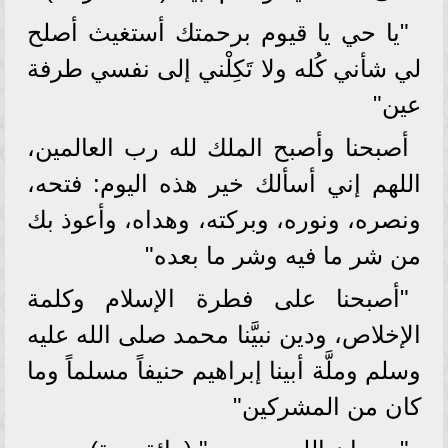
"يا حي يا قيوم برحمتك أستغيث أصلح
لي شأني كُله ولا تَكِلْني إلى نفسي طرفة
عين"
أصبحنا وأصبح الملك لله رب العالمين،
اللهم إني أسألك خير هذه اليوم: فتحه،
ونصره، ونوره، وبركته، وهداه، وأعوذ بك
من شر ما فيه وشر ما بعده"
"أصبحنا على فطرة الإسلام وكلمة
الإخلاص، ودين نبيَّنا محمد صلى الله عليه
وسلم وملَّة أبينا إبراهيم حنيفاً مسلماً وما
كان من المشركين"