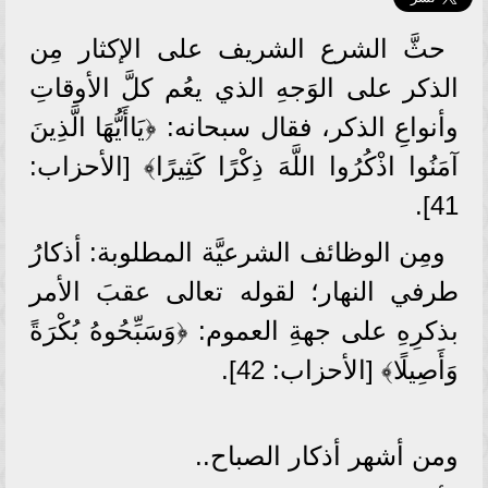
حثَّ الشرع الشريف على الإكثار مِن
الذكر على الوَجهِ الذي يعُم كلَّ الأوقاتِ
وأنواعِ الذكر، فقال سبحانه: ﴿يَاأَيُّهَا الَّذِينَ
آمَنُوا اذْكُرُوا اللَّهَ ذِكْرًا كَثِيرًا﴾ [الأحزاب:
41].
ومِن الوظائف الشرعيَّة المطلوبة: أذكارُ
طرفي النهار؛ لقوله تعالى عقبَ الأمر
بذكرِهِ على جهةِ العموم: ﴿وَسَبِّحُوهُ بُكْرَةً
وَأَصِيلًا﴾ [الأحزاب: 42].
ومن أشهر أذكار الصباح..