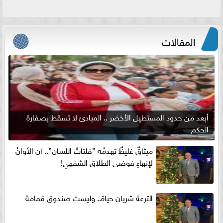
المقالات
أبعد من حدود المستطيل الأخضر .. المبادئ لا تسقط بصفارة
الحكم
ميثاقٌ غليظٌ تهدمُه ”فلتاتُ اللسان”.. آن الأوانُ
لإنهاءِ فوضى الطلاق الشفهي!
الترعة شريان حياة.. وليست صندوق قمامة