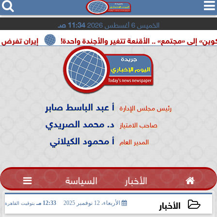




الخميس 6 أغسطس 2026
11:34 صـ
 .. الأقنعة تتغير والأجندة واحدة!
إيران تفرض شروطها على 
أ عبد الباسط صابر
رئيس مجلس الإدارة
د. محمد الصريدي
صاحب الامتياز
أ محمود الكيلاني
المدير العام

الأخبار
السياسة

الأخبار
الأربعاء، 12 نوفمبر 2025
12:33 مـ
بتوقيت القاهرة