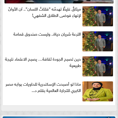
ميثاقٌ غليظٌ تهدمُه ”فلتاتُ اللسان”.. آن الأوانُ
لإنهاءِ فوضى الطلاق الشفهي!
الترعة شريان حياة.. وليست صندوق قمامة
حين تصبح الجودة ثقافة… يصبح الاعتماد نتيجة
طبيعية
ماذا لو أصبحت الإسكندرية للحاويات بوابه مصر
الكبري للتجارة العالمية بقلم د...