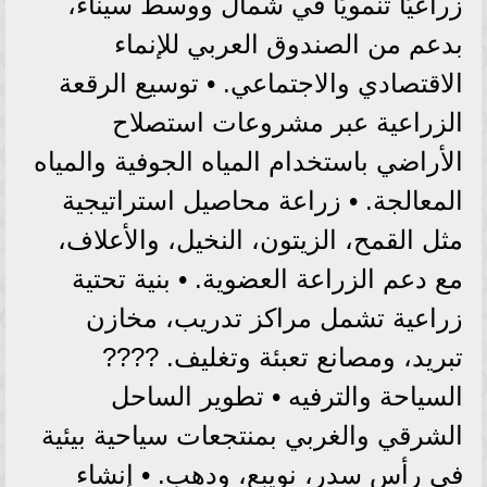
زراعيًا تنمويًا في شمال ووسط سيناء،
بدعم من الصندوق العربي للإنماء
الاقتصادي والاجتماعي. • توسيع الرقعة
الزراعية عبر مشروعات استصلاح
الأراضي باستخدام المياه الجوفية والمياه
المعالجة. • زراعة محاصيل استراتيجية
مثل القمح، الزيتون، النخيل، والأعلاف،
مع دعم الزراعة العضوية. • بنية تحتية
زراعية تشمل مراكز تدريب، مخازن
تبريد، ومصانع تعبئة وتغليف. ????
السياحة والترفيه • تطوير الساحل
الشرقي والغربي بمنتجعات سياحية بيئية
في رأس سدر، نويبع، ودهب. • إنشاء