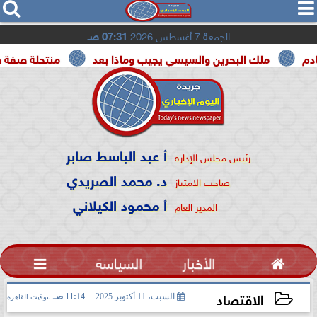




الجمعة 7 أغسطس 2026
07:31 صـ
ملك البحرين والسيسي يجيب وماذا بعد
منتحلة صفة صحفية تعتر
أ عبد الباسط صابر
رئيس مجلس الإدارة
د. محمد الصريدي
صاحب الامتياز
أ محمود الكيلاني
المدير العام

الأخبار
السياسة

الاقتصاد
السبت، 11 أكتوبر 2025
11:14 صـ
بتوقيت القاهرة