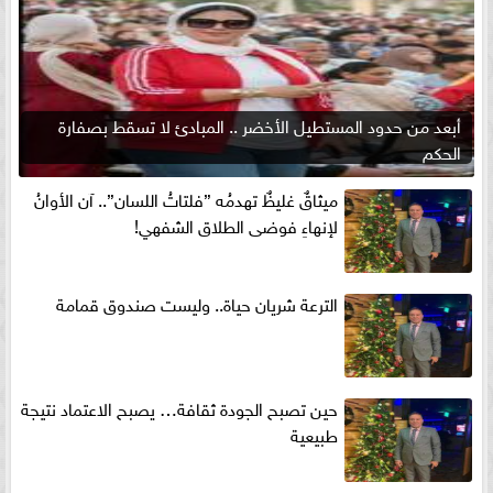
أبعد من حدود المستطيل الأخضر .. المبادئ لا تسقط بصفارة
الحكم
ميثاقٌ غليظٌ تهدمُه ”فلتاتُ اللسان”.. آن الأوانُ
لإنهاءِ فوضى الطلاق الشفهي!
الترعة شريان حياة.. وليست صندوق قمامة
حين تصبح الجودة ثقافة… يصبح الاعتماد نتيجة
طبيعية