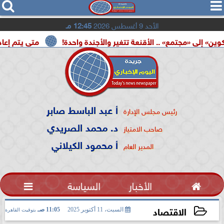




الأحد 9 أغسطس 2026
12:45 مـ
مع» .. الأقنعة تتغير والأجندة واحدة!
متى يتم إعادة تشغيل ب
أ عبد الباسط صابر
رئيس مجلس الإدارة
د. محمد الصريدي
صاحب الامتياز
أ محمود الكيلاني
المدير العام

الأخبار
السياسة

الاقتصاد
السبت، 11 أكتوبر 2025
11:05 صـ
بتوقيت القاهرة