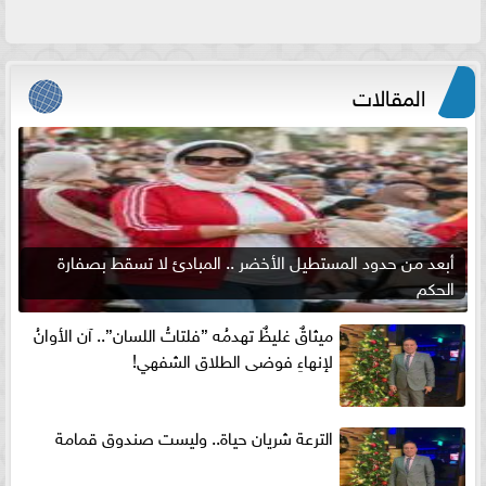
المقالات
أبعد من حدود المستطيل الأخضر .. المبادئ لا تسقط بصفارة
الحكم
ميثاقٌ غليظٌ تهدمُه ”فلتاتُ اللسان”.. آن الأوانُ
لإنهاءِ فوضى الطلاق الشفهي!
الترعة شريان حياة.. وليست صندوق قمامة