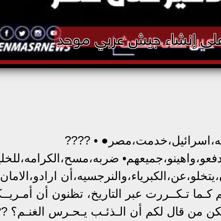
على إنشاء جيش عربي موحد
ه،اسرائيل،خدمت،مصر● • ????
•]دفعو،واهينو،جميعهم• ضربه،مسح،الكرامه،للخلي
يتخلو،عن،الكبرياء،والنرجسيه،أن ارادو،الامان▪︎
 كـما تـكــررت عبر التاريخ، تظنون أن أمـريــك
ن من قال لكم أن الـذئـب يـحـرس الغنـم؟ ?