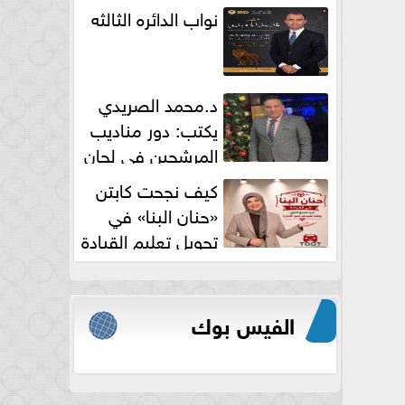
نواب الدائره الثالثه
د.محمد الصريدي
يكتب: دور مناديب
المرشحين في لجان
الانتخابات
كيف نجحت كابتن
«حنان البنا» في
تحويل تعليم القيادة
النسائية من خوف...
الفيس بوك