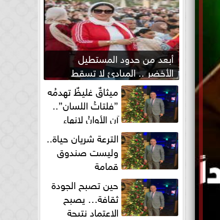
أبعد من حدود المستطيل
الأخضر .. المبادئ لا تسقط
بصفارة الحكم
ميثاقٌ غليظٌ تهدمُه
”فلتاتُ اللسان”..
آن الأوانُ لإنهاءِ
فوضى الطلاق الشفهي!
الترعة شريان حياة..
وليست صندوق
قمامة
حين تصبح الجودة
ثقافة… يصبح
الاعتماد نتيجة