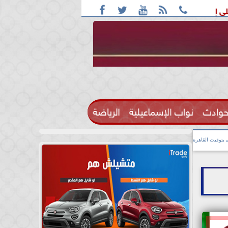





منتخب السابق بالتجمع تنفيذا لأحكام قضائية
رابطة الأندية: انطل
حوادث
نواب الإسماعيلية
الرياضة

بتوقيت القاهرة