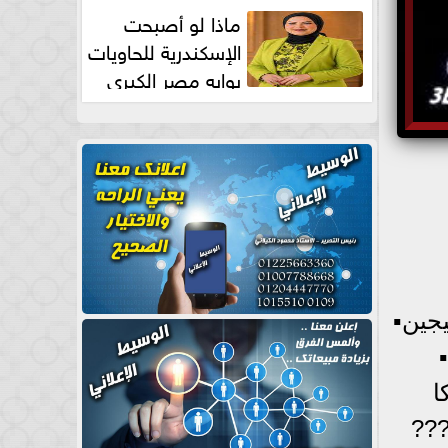
طبيعية
ماذا لو أصبحت
الإسكندرية للحاويات
بوابه مصر الكبري
للتجارة العالمية بقلم د...
جين▪︎
ا
???