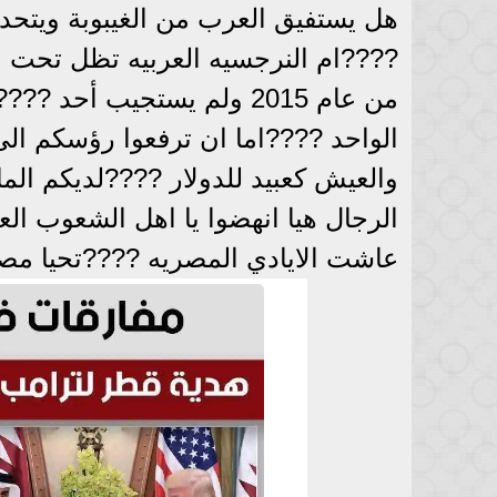
هل يستفيق العرب من الغيبوبة ويتحد
????ام النرجسيه العربيه تظل تحت وط
من عام 2015 ولم يستجيب أ
الواحد ????اما ان ترفعوا رؤسكم الى
والعيش كعبيد للدولار ????لديكم ال
الرجال هيا انهضوا يا اهل الشعوب ال
عاشت الايادي المصريه ????تحيا مص