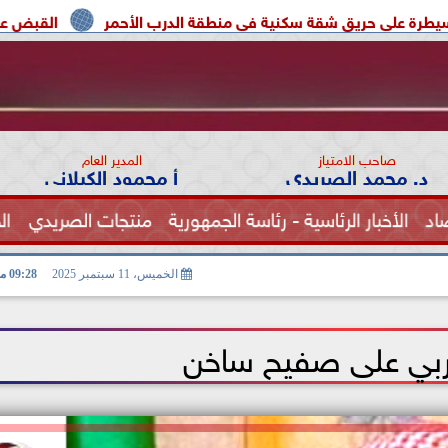
نية فى منطقة الدرب الأحمر
القبض على إبراهيم سعيد لاعب ال
صاحب الامتياز
المدير العام
د. محمد الصريدي
أ محمود الكيلاني
اد
الأخبار الرئاسية - رئاسة الجمهورية
منتجات الصريدي
ال
الصحة
الخميس، 11 سبتمبر 2025
09:28 مـ
عربي على صفيح ساخن