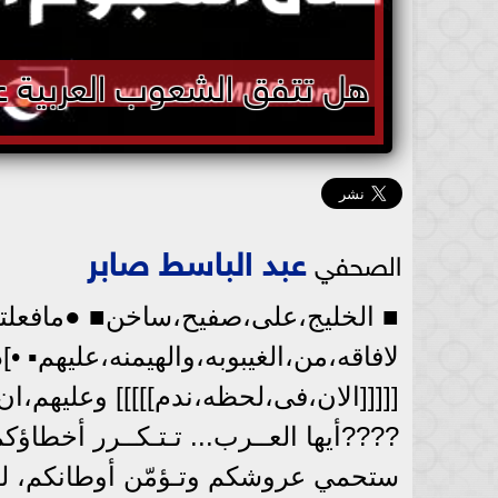
هل تتفق الشعوب العربية 
عبد الباسط صابر
الصحفي
■ الخليج،على،صفيح،ساخن■ ●مافعلت
لافاقه،من،الغيبوبه،والهيمنه،عليهم▪︎ 
[[[[[الان،فى،لحظه،ندم]]]]] وعليهم،ان،
????أيها العــرب... تـتـكــرر أخطاؤكم
ستحمي عروشكم وتـؤمّن أوطانكم، لك