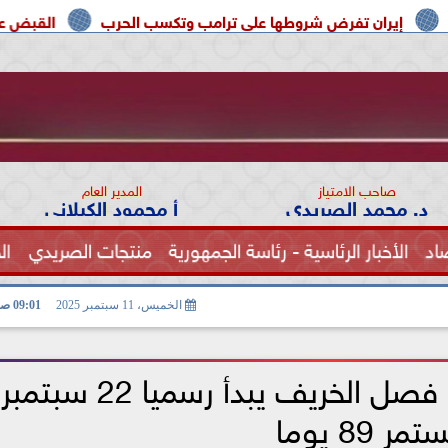
ض شروطها على ترامب وتكسب الحرب
القبض على مسلح قرب ملعب
صاحب الامتياز
المدير العام
د. محمد الصريدي
أ محمود الكيلاني
اد
الأخبار الرئاسية - رئاسة الجمهورية
منتجات الصريدي
ال
الصحة
الخميس، 11 سبتمبر 2025
09:01 صـ
10 أيام وينتهى الصيف.. فصل الخريف يبدأ رسميا 22 سبتمبر
مر 89 يوما