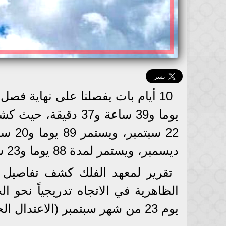
يوما و39 ساعة و37 د
ديسمبر، ويستمر لمدة 88 يوما و23 ساعة و41 دقيقة.
تقرير لمعهد الفلك كشف تفاصيل 
الظاهرية في الاتجاه تدريجياً نحو 
يوم 23 من شهر سبتمبر (الاعتدال الخريفى)، فتتعامد أشعة الشمس على خط الاستواء.