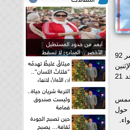
أبعد من حدود المستطيل
الأخضر .. المبادئ لا تسقط
10 أيام بات يفصلنا على نهاية فصل الصيف 2025، الذى بدأ السبت 21 يونيو واستمر 92
بصفارة الحكم
ميثاقٌ غليظٌ تهدمُه
لإثنين
”فلتاتُ اللسان”..
22 سبتمبر، ويستمر 89 يوما و20 ساعة و44 دقيقة، على أن يبدأ فصل الشتاء الأحد 21
آن الأوانُ لإنهاءِ
فوضى الطلاق الشفهي!
الترعة شريان حياة..
وليست صندوق
لشمس
قمامة
 حول
حين تصبح الجودة
ثقافة… يصبح