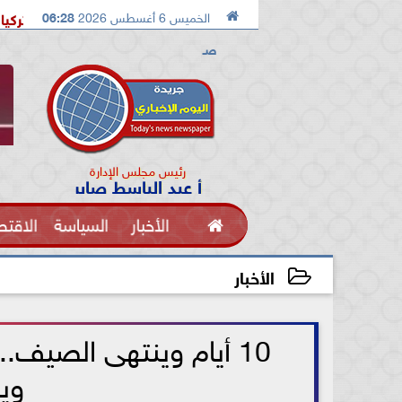

الخميس 6 أغسطس 2026
06:28
استقبال حافل وتاريخى لمحمد صلاح في تركيا
إيران تفر
صـ
رئيس مجلس الإدارة
أ عبد الباسط صابر

الأخبار
السياسة
الاقتص
الفنون
الأخبار
2025-09-11 09:01:50
ويست