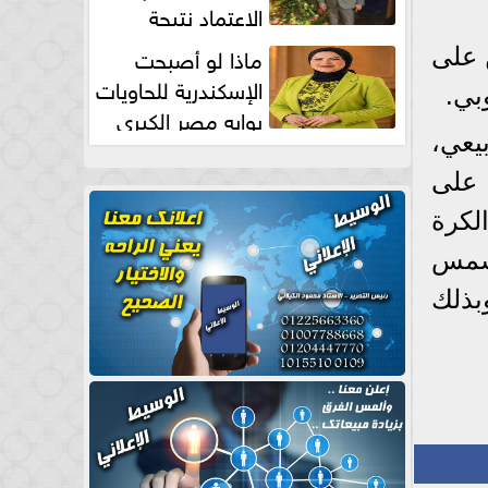
الاعتماد نتيجة
طبيعية
ماذا لو أصبحت
ن على
الإسكندرية للحاويات
بي.
بوابه مصر الكبري
يعي،
للتجارة العالمية بقلم د...
 على
لكرة
لشمس
وبذلك