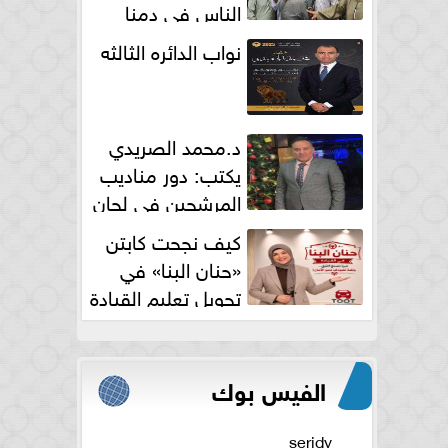
الناس فى دمنا
نواب الدائره الثالثه
د.محمد الصريدي
يكتب: دور مناديب
المرشحين في لجان
الانتخابات
كيف نجحت كابتن
«حنان البنا» في
تحويل تعليم القيادة
النسائية من خوف...
الفيس بوك
seridy