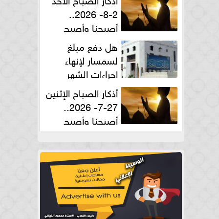
2-8- 2026..
أصبحنا وأصبح
الملك لله والحمد لله
هل دفع مبلغ
لسمسار لإنهاء
إجراءات الشهر
العقارى حلال؟.. أمين الفتوى يجيب
أذكار الصباح الإثنين
27-7- 2026..
أصبحنا وأصبح
الملك لله والحمد لله