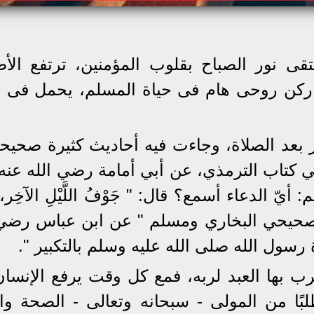
قى نور الصباح بقلوب المؤمنين، ترتفع الأ
ر ركن روحى هام فى حياة المسلم، يحمل فى ط
ر بعد الصلاة، وجاءت فيه أحاديث كثيرة صحيح
في كتاب الترمذي، عن أبي أمامة رضي الله عنه 
الدعاء أسمع؟ قال: " جَوْفُ اللَّيْلِ الآخِر، وَد
في " صحيحي البخاري ومسلم " عن ابن عباس رضي 
 رسول الله صلى الله عليه وسلم بالتكبير ".
قرب بها العبد لربه، فمع كل وقت يرفع الإنسان
لبًا من المولى - سبحانه وتعالى - الصحة وا