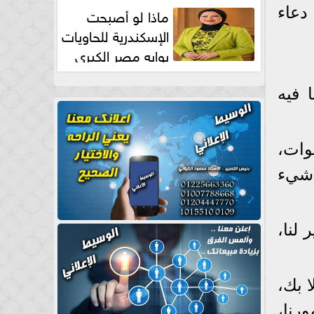
طبيعية
ماذا لو أصبحت
دعاء
الإسكندرية للحاويات
بوابه مصر الكبري
للتجارة العالمية بقلم د...
 فيه
عوات،
 شيء
لنا،
ا بك،
رنا،