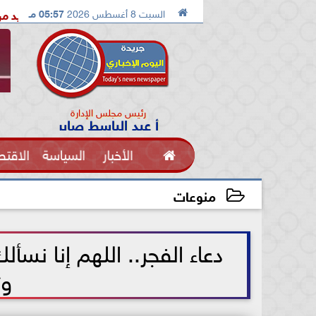

السبت 8 أغسطس 2026
05:57 مـ
الدكتور محمد الصريدي يكشف المخطط الجديد من «تكوين» إلى «مجتمع
رئيس مجلس الإدارة
أ عبد الباسط صابر

الأخبار
السياسة
الاقتص
الفنون
منوعات
2025-09-09 08:41:26
دعاء الفجر.. اللهم إنا نسأ
وت