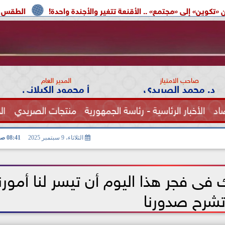
» .. الأقنعة تتغير والأجندة واحدة!
الطقس اليوم.. شديد الحرارة
صاحب الامتياز
المدير العام
د. محمد الصريدي
أ محمود الكيلاني
اد
الأخبار الرئاسية - رئاسة الجمهورية
منتجات الصريدي
ال
الصحة
الثلاثاء، 9 سبتمبر 2025
08:41 صـ
لك فى فجر هذا اليوم أن تيسر لنا أمورن
شرح صدورنا