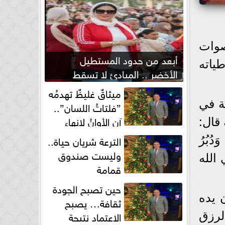
صوات
أبعد من حدود المستطيل
ياته
الأخضر .. المبادئ لا تسقط
بصفارة الحكم
ميثاقٌ غليظٌ تهدمُه
ة في
”فلتاتُ اللسان”..
آن الأوانُ لإنهاءِ
قال:
فوضى الطلاق الشفهي!
الترعة شريان حياة..
ُبُرُ
وليست صندوق
الله
قمامة
حين تصبح الجودة
 يده
ثقافة… يصبح
الاعتماد نتيجة
لرزق