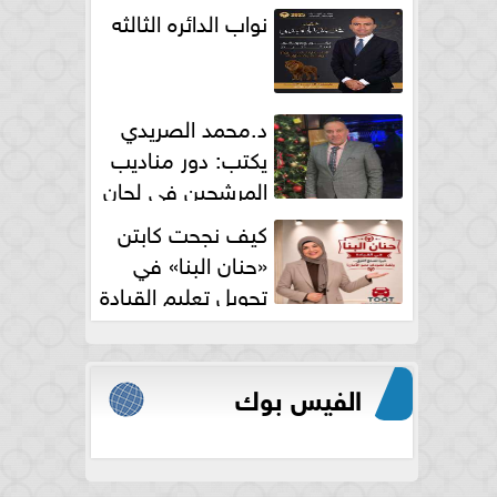
نواب الدائره الثالثه
د.محمد الصريدي
يكتب: دور مناديب
المرشحين في لجان
الانتخابات
كيف نجحت كابتن
«حنان البنا» في
تحويل تعليم القيادة
النسائية من خوف...
الفيس بوك