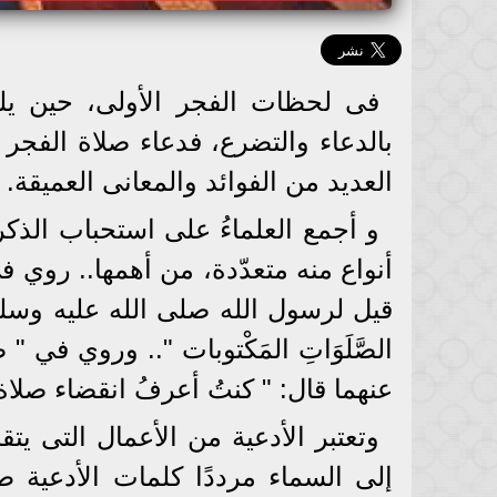
فى لحظات الفجر الأولى، حين يلت
بالدعاء والتضرع، فدعاء صلاة الفج
العديد من الفوائد والمعانى العميقة.
و أجمع العلماءُ على استحباب الذك
أنواع منه متعدّدة، من أهمها.. روي 
قيل لرسول الله صلى الله عليه وسلم: أيّ 
الصَّلَوَاتِ المَكْتوبات ".. وروي 
عنهما قال: " كنتُ أعرفُ انقضاء صلاة
وتعتبر الأدعية من الأعمال التى يت
إلى السماء مرددًا كلمات الأدعية ط