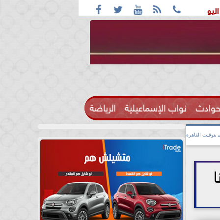





 بأغلب الأنحاء ورطوبة والمحسوسة بالقاهرة 38 درجة
قائمة ا
حوادث
نواب الإسماعيلية
الرياضة

بتوقيت القاهرة
ا