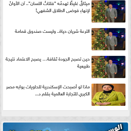
ميثاقٌ غليظٌ تهدمُه ”فلتاتُ اللسان”.. آن الأوانُ
لإنهاءِ فوضى الطلاق الشفهي!
الترعة شريان حياة.. وليست صندوق قمامة
حين تصبح الجودة ثقافة… يصبح الاعتماد نتيجة
طبيعية
ماذا لو أصبحت الإسكندرية للحاويات بوابه مصر
الكبري للتجارة العالمية بقلم د...