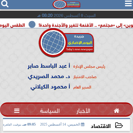




السبت 8 أغسطس 2026
08:20 مـ
جتمع» .. الأقنعة تتغير والأجندة واحدة!
الطقس اليوم.. شديد الح
أ عبد الباسط صابر
رئيس مجلس الإدارة
د. محمد الصريدي
صاحب الامتياز
أ محمود الكيلاني
المدير العام

الأخبار
السياسة

الاقتصاد
الخميس، 14 أغسطس 2025
09:05 صـ
بتوقيت القاهرة