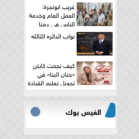
الكامل
غريب ابونجرة:
العمل العام وخدمة
الناس فى دمنا
نواب الدائره الثالثه
كيف نجحت كابتن
«حنان البنا» في
تحويل تعليم القيادة
النسائية من خوف...
الفيس بوك