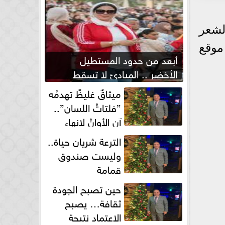
لشعر
موقع
أبعد من حدود المستطيل
الأخضر .. المبادئ لا تسقط
بصفارة الحكم
ميثاقٌ غليظٌ تهدمُه
”فلتاتُ اللسان”..
آن الأوانُ لإنهاءِ
فوضى الطلاق الشفهي!
الترعة شريان حياة..
وليست صندوق
قمامة
حين تصبح الجودة
ثقافة… يصبح
الاعتماد نتيجة