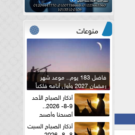
منوعات
فاضل 183 يوم.. موعد شهر
رمضان 2027 وأول أيامه فلكياً
أذكار الصباح الأحد
9-8- 2026..
أصبحنا وأصبح
الملك لله والحمد لله
أذكار الصباح السبت
8 -8- 2026..