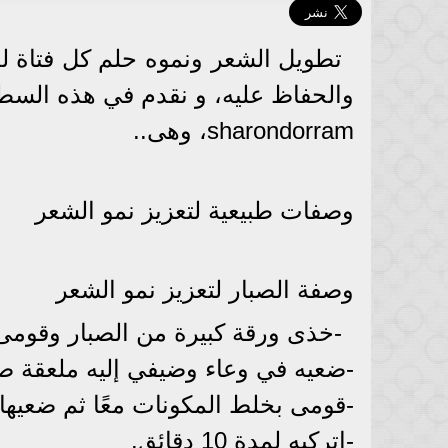
تطويل الشعر ونموه حلم كل فتاة ل
والحفاظ عليه، و نقدم في هذه السطو
sharondorram، وهى..
وصفات طبيعية لتعزيز نمو الشعر
وصفة الصبار لتعزيز نمو الشعر
-خذى ورقة كبيرة من الصبار وقومى 
-ضعيه في وعاء وضيفي إليه ملعقة ص
-قومى بخلط المكونات معًا ثم ضعيه
-اتركيه لمدة 10 دقائق.