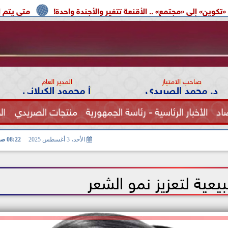
» .. الأقنعة تتغير والأجندة واحدة!
متى يتم إعادة تشغيل بطا
صاحب الامتياز
المدير العام
د. محمد الصريدي
أ محمود الكيلاني
اد
الأخبار الرئاسية - رئاسة الجمهورية
منتجات الصريدي
ال
الصحة
الأحد، 3 أغسطس 2025
08:22 صـ
ية لتعزيز نمو الشعر