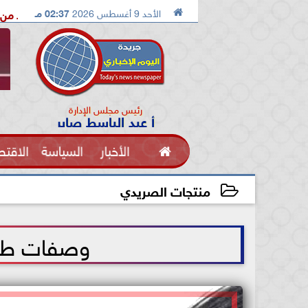

الأحد 9 أغسطس 2026
02:37 مـ
الدكتور محمد الصريدي يكشف المخطط الجديد من «تكوين» إلى «مجتمع
رئيس مجلس الإدارة
أ عبد الباسط صابر

الأخبار
السياسة
الاقتص
الفنون
منتجات الصريدي
2025-08-03 08:22:12
وصفات طبيع