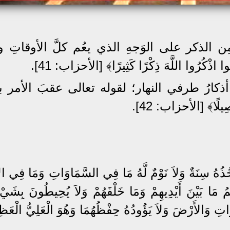
الذكر على الوَجهِ الذي يعُم كلَّ الأوقاتِ وأ
اذْكُرُوا اللَّهَ ذِكْرًا كَثِيرًا﴾ [الأحزاب: 41].
ذكارُ طرفي النهار؛ لقوله تعالى عقبَ الأمر بذ
لًا﴾ [الأحزاب: 42].
َ تَأْخُذُهُ سِنَةٌ وَلاَ نَوْمٌ لَّهُ مَا فِي السَّمَاوَاتِ وَمَا فِي 
ْلَمُ مَا بَيْنَ أَيْدِيهِمْ وَمَا خَلْفَهُمْ وَلاَ يُحِيطُونَ بِشَيْ
وَاتِ وَالأَرْضَ وَلاَ يَؤُودُهُ حِفْظُهُمَا وَهُوَ الْعَلِيُّ الْعَ