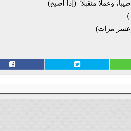
يباً، وعملاً متقبلاً" (إذا أصبح)
)
(عشر مرات)