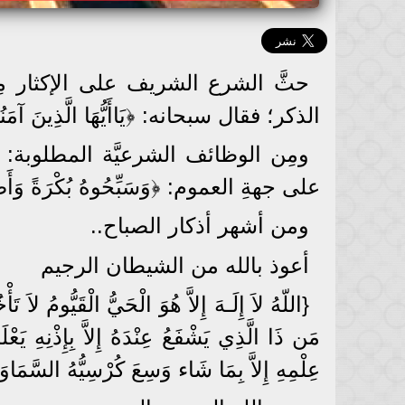
حثَّ الشرع الشريف على الإكثار مِن 
الذكر؛ فقال سبحانه: ﴿يَاأَيُّهَا الَّذِينَ آمَنُوا 
ومِن الوظائف الشرعيَّة المطلوبة: أ
على جهةِ العموم: ﴿وَسَبِّحُوهُ بُكْرَةً وَأَصِي
ومن أشهر أذكار الصباح..
أعوذ بالله من الشيطان الرجيم
{اللّهُ لاَ إِلَـهَ إِلاَّ هُوَ الْحَيُّ الْقَيُّومُ لا
مَن ذَا الَّذِي يَشْفَعُ عِنْدَهُ إِلاَّ بِإِذْنِهِ يَع
عِلْمِهِ إِلاَّ بِمَا شَاء وَسِعَ كُرْسِيُّهُ السَّمَا