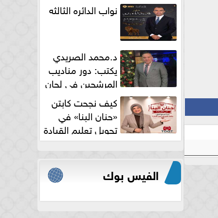
نواب الدائره الثالثه
د.محمد الصريدي
يكتب: دور مناديب
المرشحين في لجان
الانتخابات
كيف نجحت كابتن
«حنان البنا» في
تحويل تعليم القيادة
النسائية من خوف...
الفيس بوك