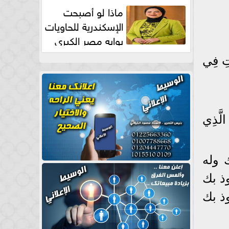
طبيعية
ماذا لو أصبحت
الإسكندرية للحاويات
بوابه مصر الكبري
للتجارة العالمية بقلم د...
اتِ فِي
لَّذِي
ك وله
ذ بك
ذ بك