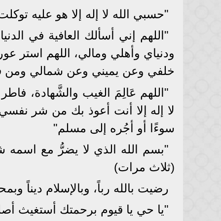
"حسبي الله لا إله إلا هو عليه تو
"اللهم إني أسألك العافية في الدنيا
ودنياي وأهلي ومالي، اللهم استر عور
خلفي وعن يميني وعن شمالي ومن فو
"اللهم عَالِمَ الغيب والشَّهادة، 
لا إله إلا أنت أعوذ بك من شر نف
سوءًا أو أجُره إلى مسلم"
"بسم الله الذي لا يضرُّ مع اسمه 
(ثلاث مرات)
رضيت بالله رباً، وبالإسلام ديناً وب
"يا حي يا قيوم برحمتك أستغيث أصلح