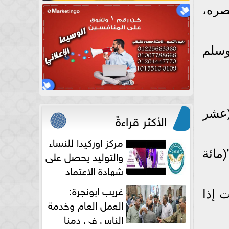
صره،
وسلم
(عشر
الأكثر قراءةً
مركز اوركيدا للنساء
والتوليد يحصل على
مائة
شهادة الاعتماد
الكامل
غريب ابونجرة:
ت إذا
العمل العام وخدمة
الناس فى دمنا