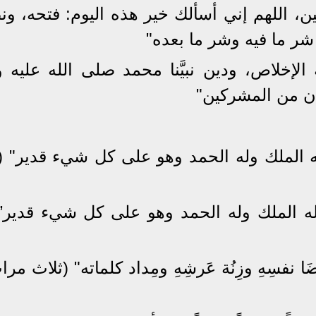
ن، اللهم إني أسألك خير هذه اليوم: فتحه، ون
شر ما فيه وشر ما بعده"
الإخلاص، ودين نبيَّنا محمد صلى الله عليه 
 كان من المشركين"
 ،له الملك وله الحمد وهو على كل شيء قدير" 
، له الملك وله الحمد وهو على كل شيء قدير”(
نفسِهِ وزِنُة عَرشِهِ ومِداد كلماته" (ثلاث مرا