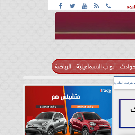





 بأغلب الأنحاء ورطوبة والمحسوسة بالقاهرة 38 درجة
قائمة ا
حوادث
نواب الإسماعيلية
الرياضة

بتوقيت القاهرة
ك