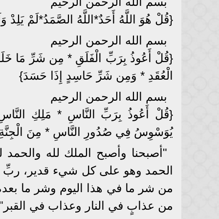
بسم الله الرحمن الرحيم
{قُلْ هُوَ اللَّهُ أَحَدٌ*اللَّهُ الصَّمَدُ*لَمْ يَلِدْ وَل
بسم الله الرحمن الرحيم
{قُلْ أَعُوذُ بِرَبِّ الْفَلَقِ * مِن شَرِّ مَا خَل
الْعُقَدِ * وَمِن شَرِّ حَاسِدٍ إِذَا حَسَدَ}
بسم الله الرحمن الرحيم
{قُلْ أَعُوذُ بِرَبِّ النَّاسِ * مَلِكِ النَّاس
يُوَسْوِسُ فِي صُدُورِ النَّاسِ * مِنَ الْجِنّ
"أصبحنا وأصبح الملك لله والحمد لل
الحمد وهو على كل شيء قدير، ربِّ أ
من شر ما في هذا اليوم وشر ما بعده 
من عذابٍ في النار وعذاب في القبر"