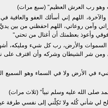
كلت وهو رب العرش العظيم" (سبع مرات)
 والآخرة، اللهم إني أسألك العفو والعافية في
اتي وآمن روعاتي، اللهم احفظني من بين يديَّ
قي وأعوذ بعظمتك أن أغتال من تحتي"
فاطر السموات والأرض، رب كل شيء ومليكه، أشه
سي ومن شر الشيطان وشركه وأن اقترف على 
شيء في الأرض ولا في السماء وهو السميع الع
محمد صلى الله عليه وسلم نبياً" (ثلاث مرات)
 لي شأني كُله ولا تَكِلْني إلى نفسي طرفة عي