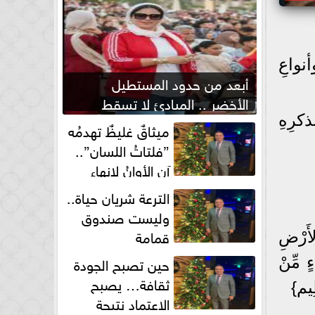
نواعِ
أبعد من حدود المستطيل
الأخضر .. المبادئ لا تسقط
بصفارة الحكم
كرِهِ
ميثاقٌ غليظٌ تهدمُه
”فلتاتُ اللسان”..
آن الأوانُ لإنهاءِ
فوضى الطلاق الشفهي!
الترعة شريان حياة..
وليست صندوق
قمامة
الأَرْضِ
حين تصبح الجودة
ءٍ مِّنْ
ثقافة… يصبح
ظِيم}
الاعتماد نتيجة