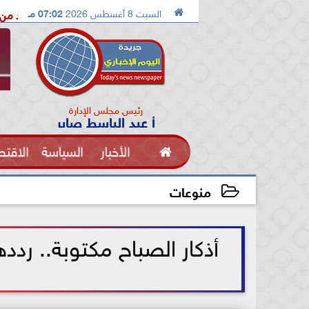

السبت 8 أغسطس 2026
07:02 مـ
الدكتور محمد الصريدي يكشف المخطط الجديد من «تكوين» إلى «مجتمع
رئيس مجلس الإدارة
أ عبد الباسط صابر

الأخبار
السياسة
الاقتص
الفنون
منوعات
2025-07-17 09:32:45
أذكار الصباح مكتوبة.. رد