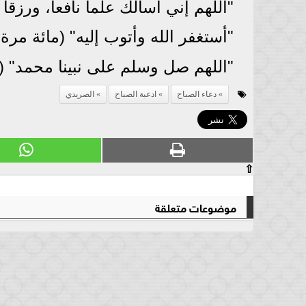
"اللهم إني أسألك علماً نافعاً، ورزقاً ط
"أستغفر الله وأتوب إليه" (مائة مرة 
"اللهم صل وسلم على نبينا محمد" 
دعاء الصباح
ادعية الصباح
الصريدي
⇧
موضوعات متعلقة