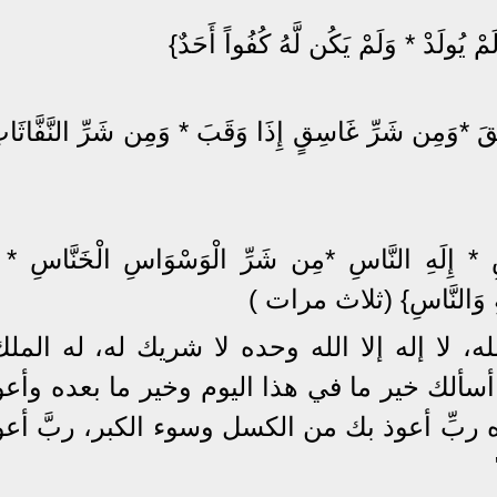
َمْ يُولَدْ * وَلَمْ يَكُن لَّهُ كُفُواً أَحَدٌ}
َقَ *وَمِن شَرِّ غَاسِقٍ إِذَا وَقَبَ * وَمِن شَرِّ النَّفَّاثَ
ِ * إِلَهِ النَّاسِ *مِن شَرِّ الْوَسْوَاسِ الْخَنَّاسِ * ا
َةِ وَالنَّاسِ} (ثلاث مرات )
ه، لا إله إلا الله وحده لا شريك له، له المل
سألك خير ما في هذا اليوم وخير ما بعده وأعو
ربِّ أعوذ بك من الكسل وسوء الكبر، ربَّ أعو