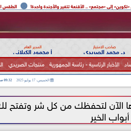
» .. الأقنعة تتغير والأجندة واحدة!
الطقس اليوم.. شديد الحرارة
صاحب الامتياز
المدير العام
د. محمد الصريدي
أ محمود الكيلاني
اد
الأخبار الرئاسية - رئاسة الجمهورية
منتجات الصريدي
ال
الصحة
الخميس، 17 يوليو 2025
09:32 صـ
دها الآن لتحفظك من كل شر وتفتح ل
أبواب الخير