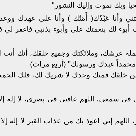
حيا وبك نموت وإليك النشور"
تني وأنا عَبْدُك( أَمَتُك ) وأنا على عهدك ووع
وء لك بنعمتك على وأبوء بذنبي فاغفر لي فإن
ة عرشك، وملائكتك وجميع خلقك، أنك أنت الل
 محمداً عبدك ورسولك" (أربع مرات)
 من خلقك فمنك وحدك لا شريك لك، فلك الحمد
ني في سمعي، اللهم عافني في بصري، لا إله إلا
 اللهم إني أعوذ بك من عذاب القبر لا إله إلا