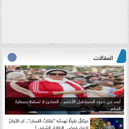
المقالات
أبعد من حدود المستطيل الأخضر .. المبادئ لا تسقط بصفارة
الحكم
ميثاقٌ غليظٌ تهدمُه ”فلتاتُ اللسان”.. آن الأوانُ
لإنهاءِ فوضى الطلاق الشفهي!