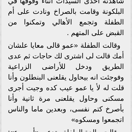
شاهدته احدى السيدات أثناء وقوفها في
البلكونة وقامت بالصراخ ونادت على أم
الطفلة وتجمع الأهالي وتمكنوا من
القبض على المتهم .
وقالت الطفلة «عمو قالى معايا علشان
أمك قالت لى اشترى لك حاجات ثم عدى
الطريق ودخل للأراضى الزراعية
وفوجئت انه بيحاول يقلعنى البنطلون وأنا
قلت له لأ يا عمو عيب كده وجيت أجرى
مسكنى وحاول يقلعنى مرة ثانية وأنا
بأصرخ كتم نفسى، وبعدين ماما والناس
اتجمعوا ومسكوه»