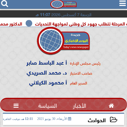




الجمعة 7 أغسطس 2026
11:07 مـ
طلب جهود كل وطنى لمواجهة التحديات
الدكتور محمد الصريدي 
أ عبد الباسط صابر
رئيس مجلس الإدارة
د. محمد الصريدي
صاحب الامتياز
أ محمود الكيلاني
المدير العام

الأخبار
السياسة

الحوادث
الأربعاء، 30 يونيو 2021
12:11 مـ
بتوقيت القاهرة