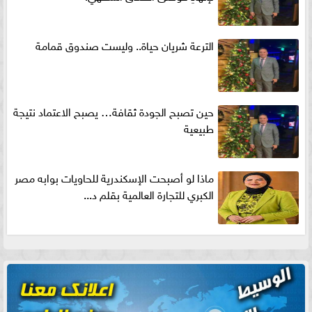
الترعة شريان حياة.. وليست صندوق قمامة
حين تصبح الجودة ثقافة… يصبح الاعتماد نتيجة
طبيعية
ماذا لو أصبحت الإسكندرية للحاويات بوابه مصر
الكبري للتجارة العالمية بقلم د...