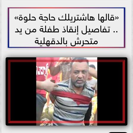
2021-06-30 12:11:09
«قالها هاشتريلك حاجة حلوة»
.. تفاصيل إنقاذ طفلة من يد
متحرش بالدقهلية