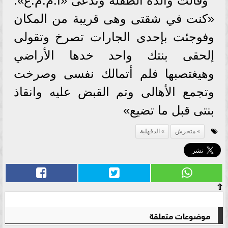
وقالت والدة الطفلة وتدعى «أ.م.م.ع»:
«كنت في شقتى وهى قريبة من المكان
وفوجئت بإحدى الجارات تصرخ وتقولى
إلحقى بنتك واحد خدها الأراضي
وهيغتصبها فلم أتمالك نفسى وصرخت
وتجمع الأهالى وتم القبض عليه وانقاذ
بنتى قبل ما تضيع»
متحرش
الدقهلية
⇧
موضوعات متعلقة