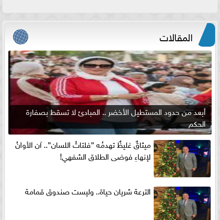
المقالات
أبعد من حدود المستطيل الأخضر .. المبادئ لا تسقط بصفارة
الحكم
ميثاقٌ غليظٌ تهدمُه ”فلتاتُ اللسان”.. آن الأوانُ
لإنهاءِ فوضى الطلاق الشفهي!
الترعة شريان حياة.. وليست صندوق قمامة