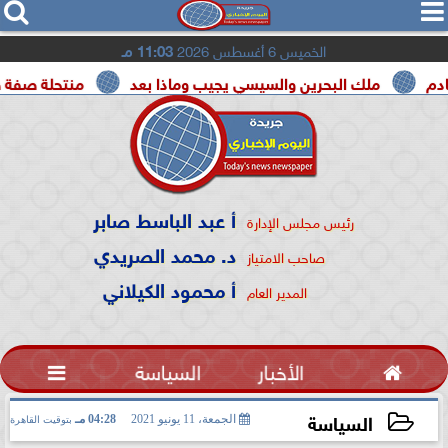




الخميس 6 أغسطس 2026
11:03 مـ
البحرين والسيسي يجيب وماذا بعد
منتحلة صفة صحفية تعترف: 
أ عبد الباسط صابر
رئيس مجلس الإدارة
د. محمد الصريدي
صاحب الامتياز
أ محمود الكيلاني
المدير العام

الأخبار
السياسة

السياسة
الجمعة، 11 يونيو 2021
04:28 مـ
بتوقيت القاهرة