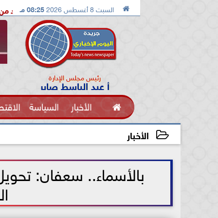

السبت 8 أغسطس 2026
08:25 مـ
الدكتور محمد الصريدي يكشف المخطط الجديد من «تكوين» إلى «مجت
رئيس مجلس الإدارة
أ عبد الباسط صابر

الأخبار
السياسة
الاقتص
الفنون
الأخبار
2021-06-06 13:13:38
ال