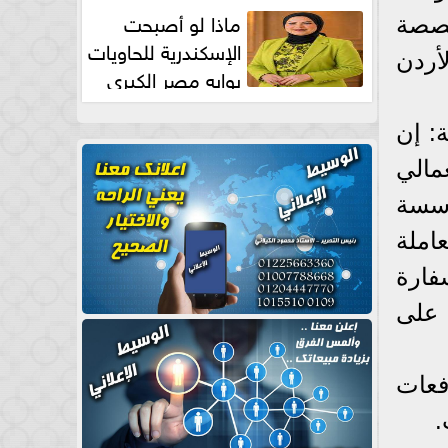
طبيعية
ماذا لو أصبحت
تخصصة
الإسكندرية للحاويات
أردن
بوابه مصر الكبري
للتجارة العالمية بقلم د...
: إن
مالي
ؤسسة
املة
لسفارة
 على
فعات
.