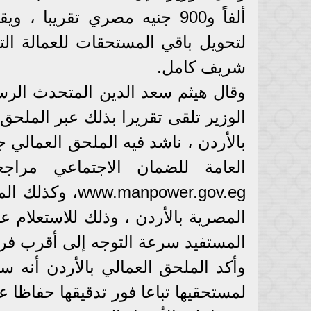
ألفاً و900 جنيه مصري تقريبا
لتحويل باقي المستحقات للعمالة ال
شريف كامل.
وقال هيثم سعد الدين المتحدث الرسم
الوزير تلقى تقريرا بذلك عبر الملح
بالأردن ، ناشد فيه الملحق العمالي
العامة للضمان الاجتماعي مراج
anpower.gov.eg
المصرية بالأردن ، وذلك للاستعلام ع
المستفيد سرعة التوجه إلى أقرب فر
وأكد الملحق العمالي بالأردن أنه س
لمستحقيها تباعا فور تدقيقها حفاظا 