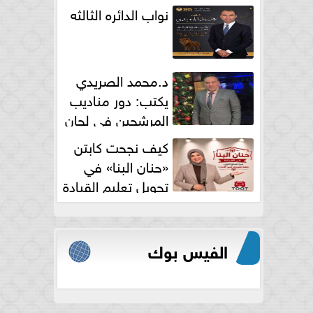
نواب الدائره الثالثه
د.محمد الصريدي
يكتب: دور مناديب
المرشحين في لجان
الانتخابات
كيف نجحت كابتن
«حنان البنا» في
تحويل تعليم القيادة
النسائية من خوف...
الفيس بوك