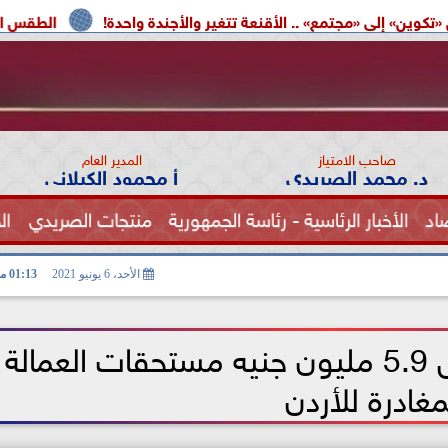
مع» .. الأقنعة تتغير والأجندة واحدة!
الطقس اليوم.. شديد الحرار
صاحب الامتياز
المدير العام
د. محمد الصريدي
أ محمود الكيلاني
اد
الأخبار الرئاسية - رئاسة الجمهورية
منتجات الصريدي
ال
الصحة
الأحد، 6 يونيو 2021
01:13 مـ
بالأسماء.. سعفان: تحويل 5.9 مليون جنيه مستحقات العمالة
مغادرة للأردن