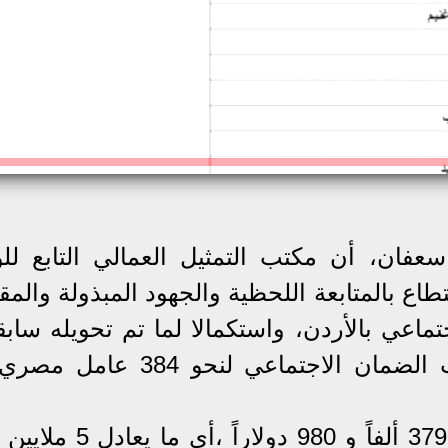
عفان، أن مكتب التمثيل العمالي التابع للو
اع بالمتابعة اللحظية والجهود المبذولة والمق
اعي بالأردن، واستكمالا لما تم تحويله سابقا
تحويل القائمة الـ 38 من مستحقات الضمان الاجتماعي لنح