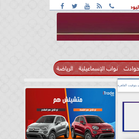





ة بأغلب الأنحاء ورطوبة والمحسوسة بالقاهرة 38 درجة
قائمة 
حوادث
نواب الإسماعيلية
الرياضة

بتوقيت القاهرة