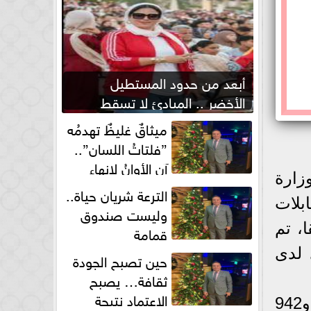
أبعد من حدود المستطيل
الأخضر .. المبادئ لا تسقط
بصفارة الحكم
ميثاقٌ غليظٌ تهدمُه
”فلتاتُ اللسان”..
آن الأوانُ لإنهاءِ
زارة
فوضى الطلاق الشفهي!
الترعة شريان حياة..
ابلات
وليست صندوق
، تم
قمامة
و 384 عامل مصري لدى
حين تصبح الجودة
ثقافة… يصبح
الاعتماد نتيجة
وقال الوزير : إن المستحقات بلغت 379 ألفاً و 980 دولاراً ،أى ما يعادل 5 ملايين و942