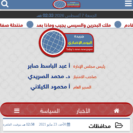




الجمعة 7 أغسطس 2026
02:33 صـ
ملك البحرين والسيسي يجيب وماذا بعد
منتحلة صفة صحفية تعت
أ عبد الباسط صابر
رئيس مجلس الإدارة
د. محمد الصريدي
صاحب الامتياز
أ محمود الكيلاني
المدير العام

الأخبار
السياسة

محافظات
الأحد، 23 مايو 2021
12:58 مـ
بتوقيت القاهرة