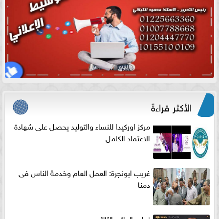
الأكثر قراءةً
مركز اوركيدا للنساء والتوليد يحصل على شهادة
الاعتماد الكامل
غريب ابونجرة: العمل العام وخدمة الناس فى
دمنا
نواب الدائره الثالثه