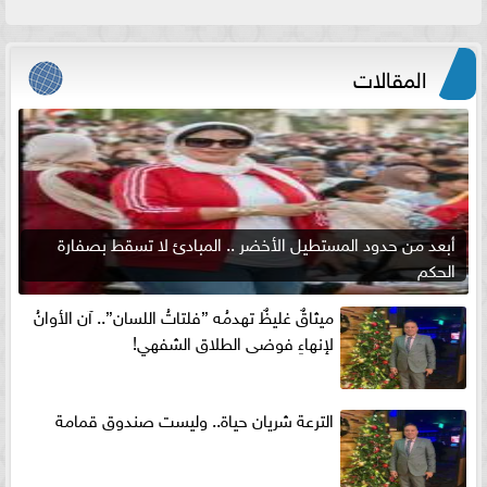
المقالات
أبعد من حدود المستطيل الأخضر .. المبادئ لا تسقط بصفارة
الحكم
ميثاقٌ غليظٌ تهدمُه ”فلتاتُ اللسان”.. آن الأوانُ
لإنهاءِ فوضى الطلاق الشفهي!
الترعة شريان حياة.. وليست صندوق قمامة