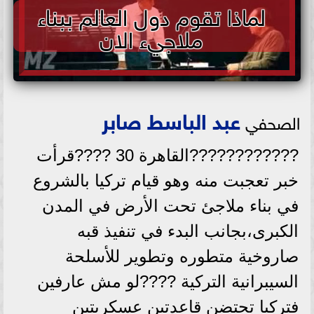
لماذا تقوم دول العالم ببناء
ملاجيء الان
عبد الباسط صابر
الصحفي
????????????القاهرة 30 ????قرأت
خبر تعجبت منه وهو قيام تركيا بالشروع
في بناء ملاجئ تحت الأرض في المدن
الكبرى،بجانب البدء في تنفيذ قبه
صاروخية متطوره وتطوير للأسلحة
السيبرانية التركية ????لو مش عارفين
فتركيا تحتضن قاعدتين عسكريتين