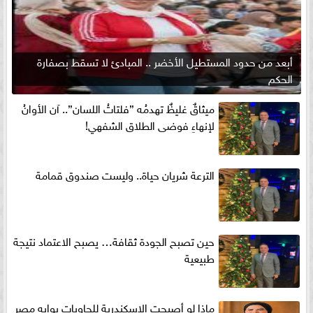
أبعد من حدود المستطيل الأخضر .. المبادئ لا تسقط بصفارة
الحكم
ميثاقٌ غليظٌ تهدمُه ”فلتاتُ اللسان”.. آن الأوانُ
لإنهاءِ فوضى الطلاق الشفهي!
الترعة شريان حياة.. وليست صندوق قمامة
حين تصبح الجودة ثقافة… يصبح الاعتماد نتيجة
طبيعية
ماذا لو أصبحت الإسكندرية للحاويات بوابه مصر