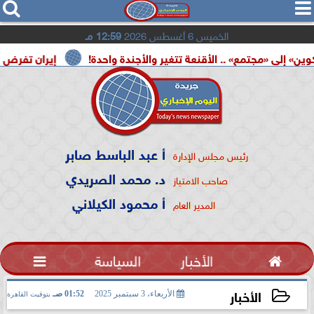




الخميس 6 أغسطس 2026
12:59 مـ
» .. الأقنعة تتغير والأجندة واحدة!
إيران تفرض شروطها على
أ عبد الباسط صابر
رئيس مجلس الإدارة
د. محمد الصريدي
صاحب الامتياز
أ محمود الكيلاني
المدير العام

الأخبار
السياسة

الأخبار
الأربعاء، 3 سبتمبر 2025
01:52 صـ
بتوقيت القاهرة