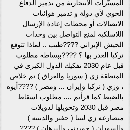
المسيّرات الانتحارية من تدمير الدفاع
الجوي لأي دولة و تدمير هوائيات
الاتصالات أو محطات إعادة الإرسال
اللاسلكية لمنع التواصل بين وحدات
الجيش الإيراني ????طيب .. لماذا تتوقع
تركيا الغدر بها ؟ ????ببساطة مطلوب
قبل عام 2030 تفكيك الدول الكبرى في
المنطقة زي ( سوريا والعراق ) تم خلاص
، وزي ( تركيا وإيران ... ومصر ) ????أيوه
بالضبط كما قرأتم .... مطلوب اسقاط
مصر قبل 2030 وتحويلها لدويلات
متصارعه زي ليبيا ( حفتر والدبيبه )
والسودان ( حميدتي والبرهان ) ????