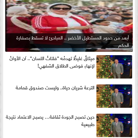
أبعد من حدود المستطيل الأخضر .. المبادئ لا تسقط بصفارة
الحكم
ميثاقٌ غليظٌ تهدمُه ”فلتاتُ اللسان”.. آن الأوانُ
لإنهاءِ فوضى الطلاق الشفهي!
الترعة شريان حياة.. وليست صندوق قمامة
حين تصبح الجودة ثقافة… يصبح الاعتماد نتيجة
طبيعية