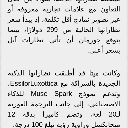
التعاون مع علامات تجارية معروفة أو
عبر تطوير نماذج أقل تكلفة، إذ يبدأ سعر
نظاراتها الحالية من 299 دولارًا، بينما
يتوقع جورمان أن تأتي نظارات آبل
بسعر أعلى.
وكانت ميتا قد أطلقت نظاراتها الذكية
الجديدة بالشراكة مع EssilorLuxottica،
وتدعم نموذج Muse Spark للذكاء
الاصطناعي، إلى جانب الترجمة الفورية
لـ20 لغة، وتضم كاميرا بدقة 12
ميجابكسل وزاوية رؤية تبلغ 100 درجة.