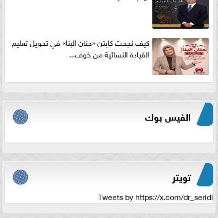
كيف نجحت كابتن «حنان البنا» في تحويل تعليم
القيادة النسائية من خوف...
الفيس بوك
تويتر
Tweets by https://x.com/dr_seridi