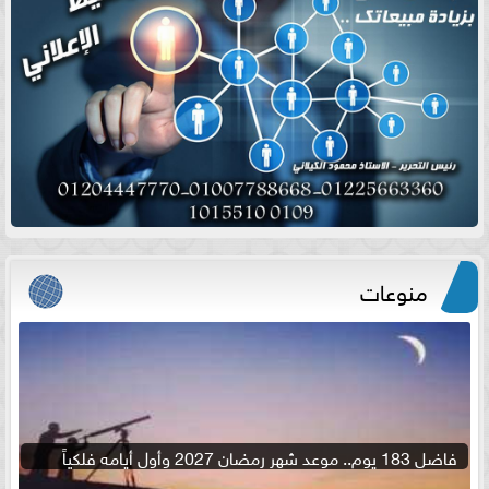
منوعات
فاضل 183 يوم.. موعد شهر رمضان 2027 وأول أيامه فلكياً