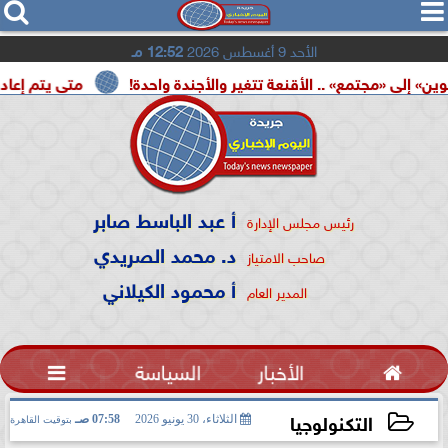




الأحد 9 أغسطس 2026
12:52 مـ
مع» .. الأقنعة تتغير والأجندة واحدة!
متى يتم إعادة تشغيل ب
أ عبد الباسط صابر
رئيس مجلس الإدارة
د. محمد الصريدي
صاحب الامتياز
أ محمود الكيلاني
المدير العام

الأخبار
السياسة

التكنولوجيا
الثلاثاء، 30 يونيو 2026
07:58 صـ
بتوقيت القاهرة