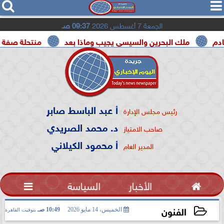




الجمعة 7 أغسطس 2026
09:37 صـ
ملك البحرين والسيسي يجيب وماذا بعد
منتحلة صفة صحفية تعت
أ عبد الباسط صابر
رئيس مجلس الإدارة
د. محمد الصريدي
صاحب الامتياز
أ محمود الكيلاني
المدير العام

الأخبار
السياسة

الفنون
الخميس، 14 مايو 2026
10:49 صـ
بتوقيت القاهرة