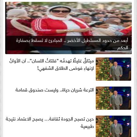
أبعد من حدود المستطيل الأخضر .. المبادئ لا تسقط بصفارة
الحكم
ميثاقٌ غليظٌ تهدمُه ”فلتاتُ اللسان”.. آن الأوانُ
لإنهاءِ فوضى الطلاق الشفهي!
الترعة شريان حياة.. وليست صندوق قمامة
حين تصبح الجودة ثقافة… يصبح الاعتماد نتيجة
طبيعية