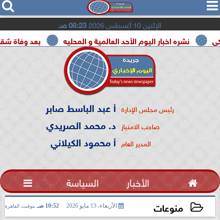




الإثنين 10 أغسطس 2026
08:23 صـ
ه اخبار اليوم الأحد العالمية و المحليه
بعد وفاة شقيقه بالمرض.. 
أ عبد الباسط صابر
رئيس مجلس الإدارة
د. محمد الصريدي
صاحب الامتياز
أ محمود الكيلاني
المدير العام

الأخبار
السياسة

منوعات
الأربعاء، 13 مايو 2026
10:52 صـ
بتوقيت القاهرة