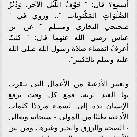
أسمع؟ قال: " جَوْفُ اللَّيْلِ الآخِر، وَدُبُرُ
الصَّلَوَاتِ المَكْتوبات ".. وروي في "
صحيحي البخاري ومسلم " عن ابن
عباس رضي الله عنهما قال: " كنتُ
أعرفُ انقضاء صلاة رسول الله صلى الله
عليه وسلم بالتكبير".
وتعتبر الأدعية من الأعمال التى يتقرب
بها العبد لربه، فمع كل وقت يرفع
الإنسان يده إلى السماء مرددًا كلمات
الأدعية طلبًا من المولى - سبحانه وتعالى
- الصحة والرزق والخير وغيرها، ومن بين