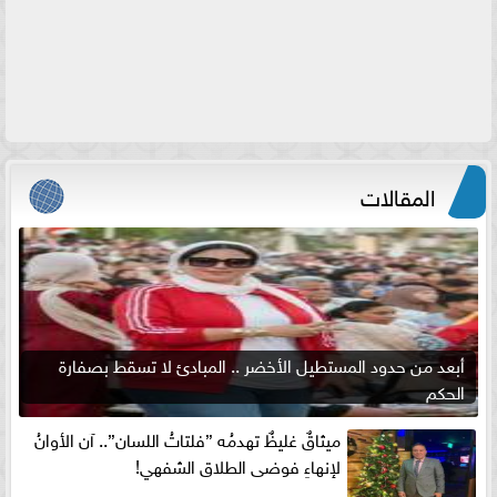
المقالات
أبعد من حدود المستطيل الأخضر .. المبادئ لا تسقط بصفارة
الحكم
ميثاقٌ غليظٌ تهدمُه ”فلتاتُ اللسان”.. آن الأوانُ
لإنهاءِ فوضى الطلاق الشفهي!