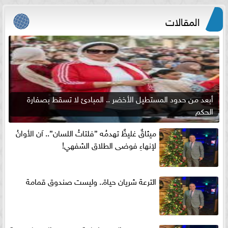
المقالات
أبعد من حدود المستطيل الأخضر .. المبادئ لا تسقط بصفارة
الحكم
ميثاقٌ غليظٌ تهدمُه ”فلتاتُ اللسان”.. آن الأوانُ
لإنهاءِ فوضى الطلاق الشفهي!
الترعة شريان حياة.. وليست صندوق قمامة