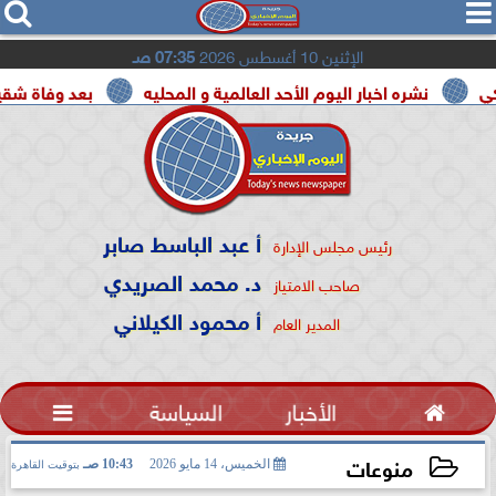




الإثنين 10 أغسطس 2026
07:35 صـ
شره اخبار اليوم الأحد العالمية و المحليه
بعد وفاة شقيقه بالمرض.
أ عبد الباسط صابر
رئيس مجلس الإدارة
د. محمد الصريدي
صاحب الامتياز
أ محمود الكيلاني
المدير العام

الأخبار
السياسة

منوعات
الخميس، 14 مايو 2026
10:43 صـ
بتوقيت القاهرة