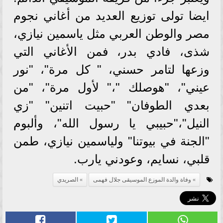
ايضا تولى توزيع العديد من أغاني نجوم
مصر والوطن العربي مثل ياسمين نيازي،
شذى، فادي بدر، فمن الأغاني التي
وزعها لتامر حسني، " كل مرة"، "نور
عيني"، "هوصلك "،" لأول مرة"، "من
بعدي الطوفان" "حبيت اتنين" "زي
النيل"،"حبيبي يا رسول الله"، وألبوم
"الجنة في بيوتنا" ولياسمين نيازي، طمن
قلبي، نسايم، وعودني يارب.
وفاة والدة الموزع الموسيقى جلال فهمى
الصريدي