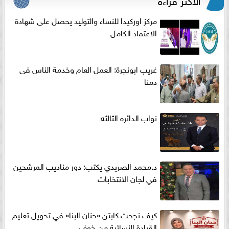
مركز اوركيدا للنساء والتوليد يحصل على شهادة
الاعتماد الكامل
غريب ابونجرة: العمل العام وخدمة الناس فى
دمنا
نواب الدائره الثالثه
د.محمد الصريدي يكتب: دور مناديب المرشحين
في لجان الانتخابات
كيف نجحت كابتن «حنان البنا» في تحويل تعليم
القيادة النسائية من خوف...