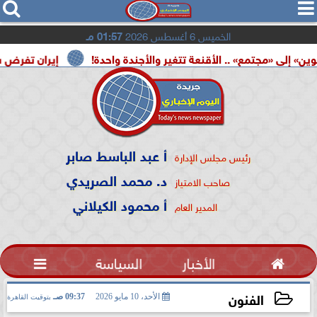




الخميس 6 أغسطس 2026
01:57 مـ
جتمع» .. الأقنعة تتغير والأجندة واحدة!
إيران تفرض شروطها 
أ عبد الباسط صابر
رئيس مجلس الإدارة
د. محمد الصريدي
صاحب الامتياز
أ محمود الكيلاني
المدير العام

الأخبار
السياسة

الفنون
الأحد، 10 مايو 2026
09:37 صـ
بتوقيت القاهرة