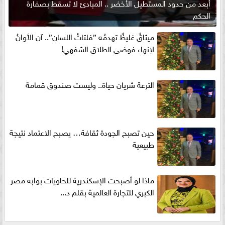
أبعد من حدود المستطيل الأخضر .. المبادئ لا تسقط بصفارة
الحكم
ميثاقٌ غليظٌ تهدمُه ”فلتاتُ اللسان”.. آن الأوانُ
لإنهاءِ فوضى الطلاق الشفهي!
الترعة شريان حياة.. وليست صندوق قمامة
حين تصبح الجودة ثقافة… يصبح الاعتماد نتيجة
طبيعية
ماذا لو أصبحت الإسكندرية للحاويات بوابه مصر
الكبري للتجارة العالمية بقلم د...