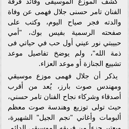
كشف الموزع الموسيقى وقائد فرقة
الفنان تامر حسنى جلال فهمى عن وفاة
والدته فجر صياح اليوم، وكتب على
صفحته الرسمية بفيس بوك، "أمي
حبيبتي نور عيني أول حب في حياتي فى
ذمة الله"، ولم يوضخ تفاصيل موعد
تشييع الجنازة أو موعد العزاء.
يذكر أن جلال فهمى موزع موسيقي
ومهندس صوت بارز، يُعد من أقرب
أصدقاء وشركاء نجاح الفنان تامر حسني،
حيث تولى توزيع وهندسة صوت معظم
ألبومات وأغاني "نجم الجيل" الشهيرة،
ويعتبر جزءاً من فريقه الموسيقي الدائم.