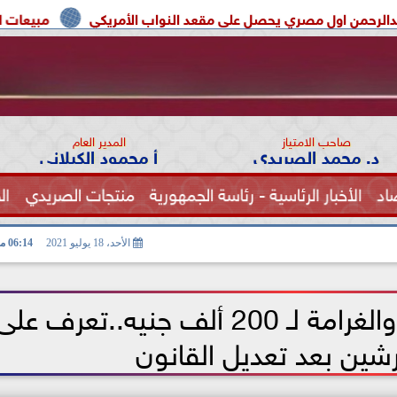
ي يحصل على مقعد النواب الأمريكي
مبيعات الهواتف القابلة للطى تقفز 20% فى 2026.. و«hone Ultra
صاحب الامتياز
المدير العام
د. محمد الصريدي
أ محمود الكيلاني
اد
الأخبار الرئاسية - رئاسة الجمهورية
منتجات الصريدي
ال
الصحة
الأحد، 18 يوليو 2021
06:14 مـ
الحبس يصل لـ 4 سنوات والغرامة لـ 200 ألف جنيه..تعرف عل
شين بعد تعديل القانون