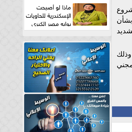
طبيعية
ماذا لو أصبحت
شروع
الإسكندرية للحاويات
لس) بشأن
بوابه مصر الكبري
للتجارة العالمية بقلم د...
لسنة 1937 والخاصة بتشديد
وذلك
مجني