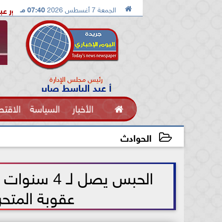

الجمعة 7 أغسطس 2026
07:40 مـ
التحالف السعودى الباكستاني التركي
دكتور عبدالرحمن اول مصر
رئيس مجلس الإدارة
أ عبد الباسط صابر

الأخبار
السياسة
الاقتص
الفنون
الحوادث
2021-07-18 18:14:03
عقوبة المتحر