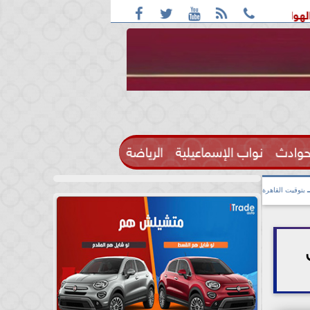





iP» يقود موجة النمو
ه
حوادث
نواب الإسماعيلية
الرياضة

بتوقيت القاهرة
ى