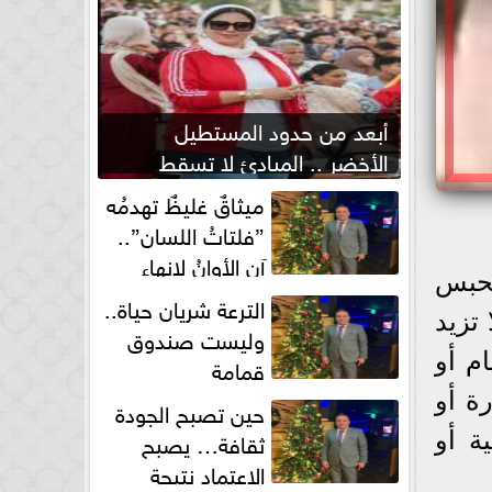
أبعد من حدود المستطيل
الأخضر .. المبادئ لا تسقط
بصفارة الحكم
ميثاقٌ غليظٌ تهدمُه
”فلتاتُ اللسان”..
آن الأوانُ لإنهاءِ
الحبس
فوضى الطلاق الشفهي!
الترعة شريان حياة..
تزيد
وليست صندوق
م أو
قمامة
ة أو
حين تصبح الجودة
ثقافة… يصبح
ة أو
الاعتماد نتيجة