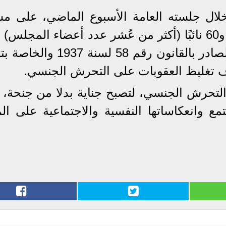
خلال جلسته العامة الأسبوع الماضي، على م
قانون مُقدم من النائب أشرف رشاد و60 نائبًا (أكثر من عُشر عدد أعضاء المج
تعديل بعض أحكام قانون العقوبات الصادر بالقانون رقم 58 
 تغليظ العقوبات على التحرش الجنسي.
التحرش الجنسي، لتصبح جناية بدلا من جنحة، 
مع وانعكاساتها النفسية والاجتماعية على ال