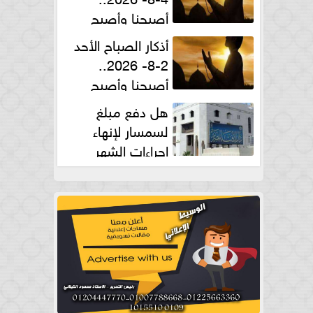
أصبحنا وأصبح
الملك لله والحمد لله
أذكار الصباح الأحد
2-8- 2026..
أصبحنا وأصبح
الملك لله والحمد لله
هل دفع مبلغ
لسمسار لإنهاء
إجراءات الشهر
العقارى حلال؟.. أمين الفتوى يجيب