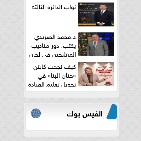
نواب الدائره الثالثه
د.محمد الصريدي
يكتب: دور مناديب
المرشحين في لجان
الانتخابات
كيف نجحت كابتن
«حنان البنا» في
تحويل تعليم القيادة
النسائية من خوف...
الفيس بوك