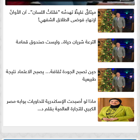
ميثاقٌ غليظٌ تهدمُه ”فلتاتُ اللسان”.. آن الأوانُ
لإنهاءِ فوضى الطلاق الشفهي!
الترعة شريان حياة.. وليست صندوق قمامة
حين تصبح الجودة ثقافة… يصبح الاعتماد نتيجة
طبيعية
ماذا لو أصبحت الإسكندرية للحاويات بوابه مصر
الكبري للتجارة العالمية بقلم د...