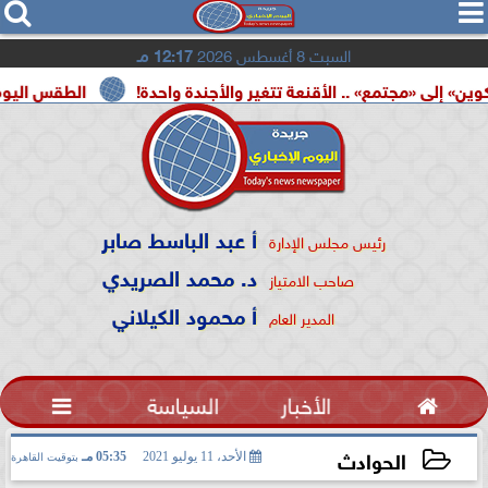




السبت 8 أغسطس 2026
12:17 مـ
مع» .. الأقنعة تتغير والأجندة واحدة!
الطقس اليوم.. شديد الحرا
أ عبد الباسط صابر
رئيس مجلس الإدارة
د. محمد الصريدي
صاحب الامتياز
أ محمود الكيلاني
المدير العام

الأخبار
السياسة

الحوادث
الأحد، 11 يوليو 2021
05:35 مـ
بتوقيت القاهرة