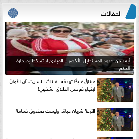
المقالات
أبعد من حدود المستطيل الأخضر .. المبادئ لا تسقط بصفارة
الحكم
ميثاقٌ غليظٌ تهدمُه ”فلتاتُ اللسان”.. آن الأوانُ
لإنهاءِ فوضى الطلاق الشفهي!
الترعة شريان حياة.. وليست صندوق قمامة