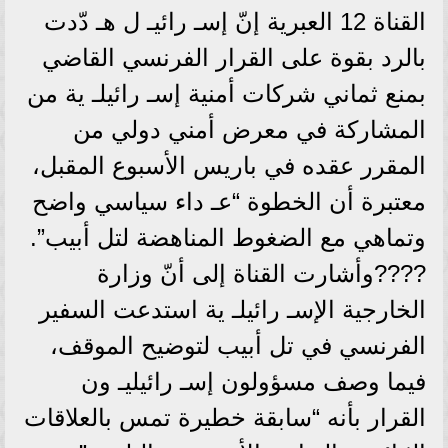
القناة 12 العبرية إنّ إسـ رائيـ ل هـ دّدت
بالرد بقوة على القرار الفرنسي القاضي
بمنع ثماني شركات أمنية إسـ رائيلـ ية من
المشاركة في معرض أمني دولي من
المقرر عقده في باريس الأسبوع المقبل،
معتبرة أن الخطوة “عـ داء سياسي واضح
وتماهي مع الضغوط المناهضة لتل أبيب”.
????وأشارت القناة إلى أنّ وزارة
الخارجية الإسـ رائيلـ ية استدعت السفير
الفرنسي في تل أبيب لتوضيح الموقف،
فيما وصف مسؤولون إسـ رائيليـ ون
القرار بأنه “سابقة خطيرة تمس بالعلاقات