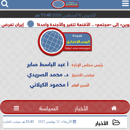




الخميس 6 أغسطس 2026
11:40 صـ
» .. الأقنعة تتغير والأجندة واحدة!
إيران تفرض شروطها على
أ عبد الباسط صابر
رئيس مجلس الإدارة
د. محمد الصريدي
صاحب الامتياز
أ محمود الكيلاني
المدير العام

الأخبار
السياسة

الأخبار
الأربعاء، 12 نوفمبر 2025
12:43 مـ
بتوقيت القاهرة