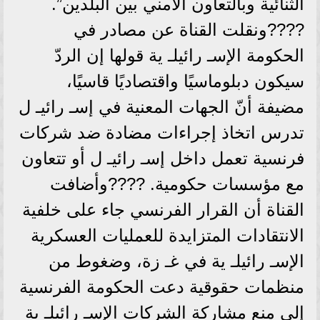
الثنائية وبالتعاون الأمني بين البلدين”.
????ونقلت القناة عن مصادر في
الحكومة الإسـ رائيلـ ية قولها إن الردّ
سيكون دبلوماسيًا واقتصاديًا قاسيًا،
مضيفة أنّ الجهات المعنية في إسـ رائيـ ل
تدرس اتخاذ إجراءات مضادة ضد شركات
فرنسية تعمل داخل إسـ رائيـ ل أو تتعاون
مع مؤسسات حكومية. ????وأضافت
القناة أن القرار الفرنسي جاء على خلفية
الانتقادات المتزايدة للعمليات العسكرية
الإسـ رائيلـ ية في غـ زة، وضغوط من
منظمات حقوقية دعت الحكومة الفرنسية
إلى منع مشاركة الشركات الإسـ رائيلـ ية