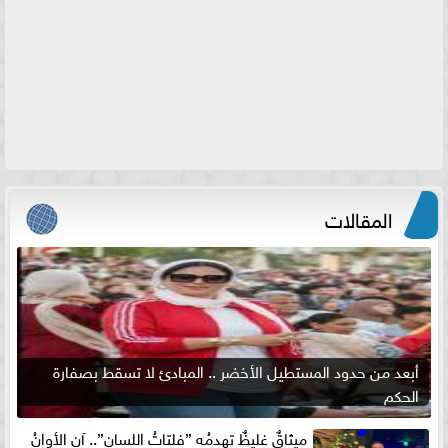
المقالات
أبعد من حدود المستطيل الأخضر .. المبادئ لا تسقط بصفارة
الحكم
ميثاقٌ غليظٌ تهدمُه ”فلتاتُ اللسان”.. آن الأوانُ