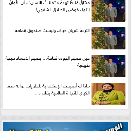
ميثاقٌ غليظٌ تهدمُه ”فلتاتُ اللسان”.. آن الأوانُ
لإنهاءِ فوضى الطلاق الشفهي!
الترعة شريان حياة.. وليست صندوق قمامة
حين تصبح الجودة ثقافة… يصبح الاعتماد نتيجة
طبيعية
ماذا لو أصبحت الإسكندرية للحاويات بوابه مصر
الكبري للتجارة العالمية بقلم د...