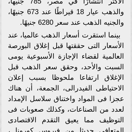
الأكثر انتشارًا في مصر، 785 جنيها،
والذهب عيار 18 قيراطًا عند 673 جنيهًا،
والجنيه الذهب عند سعر 6280 جنيهًا.
بينما استقرت أسعار الذهب عالميا، عند
الأسعار التى حققتها قبل إغلاق البورصة
العالمية لقضاء الإجازة الأسبوعية يومى
السبت والأحد، وحقق سعر الذهب قبل
الإغلاق ارتفاعا ملحوظا بسبب إعلان
الاحتياطى الفيدرالى، الجمعة، أن هناك
عجزا فى المواد واختناق سلاسل الإمداد
لعدد من الصناعات، وكذلك صعوبات فى
التوظيف مما يعيق التقدم الاقتصادى
المتعافى حديثا من فيروس كورونا ،