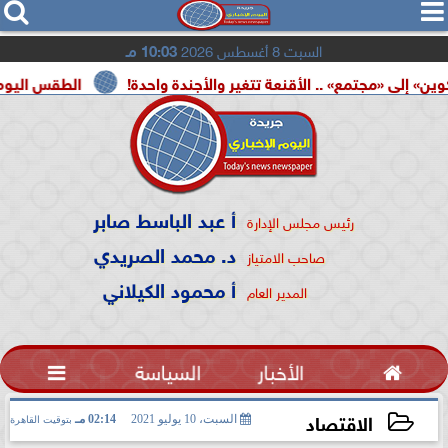




السبت 8 أغسطس 2026
10:03 مـ
مع» .. الأقنعة تتغير والأجندة واحدة!
الطقس اليوم.. شديد الحرا
أ عبد الباسط صابر
رئيس مجلس الإدارة
د. محمد الصريدي
صاحب الامتياز
أ محمود الكيلاني
المدير العام

الأخبار
السياسة

الاقتصاد
السبت، 10 يوليو 2021
02:14 مـ
بتوقيت القاهرة